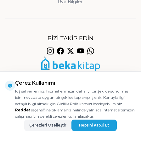
Orijinal Baskı ve Temin:
Üye Bilgileri
Sitemizdeki bütün
kitaplar yayınevlerinden orijinal olarak temin
edilmekte ve titizlikle paketlenerek
gönderilmektedir. Aradığınız bir eseri
bulamazsanız, müşteri hizmetlerimize iletmeniz
BIZI TAKIP EDIN
yeterlidir; sizin için en kısa sürede temin edelim.
Güvenli Ödeme ve Hızlı Kargo:
Siparişleriniz en
geç bir iş günü içinde kargoya teslim edilir;
© 2026 Beka Kitap
ödemeleriniz 256-bit SSL sertifikasıyla güvence
Çerez Kullanımı
altındadır.
Kişisel verileriniz, hizmetlerimizin daha iyi bir şekilde sunulması
Müşteri Memnuniyeti:
Teslim aldığınız üründe
için mevzuata uygun bir şekilde toplanıp işlenir. Konuyla ilgili
Ajanstek E-Ticaret Danışmanlığı Tarafından Yapılmıştır.
detaylı bilgi almak için Gizlilik Politikamızı inceleyebilirsiniz.
herhangi bir sorun yaşamanız halinde 14 gün
Reddet
seçeneğine tıklamanız halinde yalnızca internet sitemizin
içinde koşulsuz iade hakkınız saklıdır; özenli
çalışması için gerekli çerezler kullanılacaktır.
paketleme ile sorunsuz bir alışveriş deneyimi
Çerezleri Özelleştir
Hepsini Kabul Et
sunuyoruz.