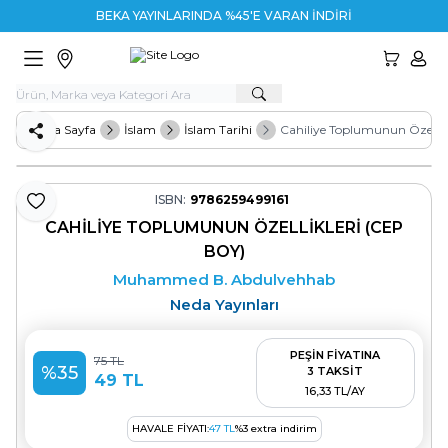
BEKA YAYINLARINDA %45'E VARAN İNDİRİM
HESA
Ana Sayfa
İslam
İslam Tarihi
Cahiliye Toplumunun Özellikl
Paylaş
ISBN:
9786259499161
Favoriye Ekle
CAHILIYE TOPLUMUNUN ÖZELLIKLERI (CEP
BOY)
Muhammed B. Abdulvehhab
Neda Yayınları
PEŞİN FİYATINA
75
TL
%
35
3 TAKSİT
49
TL
16,33 TL/AY
HAVALE FIYATI:
47
TL
%
3
extra indirim