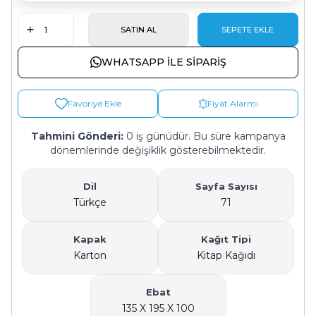
SATIN AL
SEPETE EKLE
WHATSAPP ILE SIPARIŞ
Favoriye Ekle
Fiyat Alarmı
Tahmini Gönderi:
0 iş günüdür. Bu süre kampanya
dönemlerinde değişiklik gösterebilmektedir.
Dil
Sayfa Sayısı
Türkçe
71
Kapak
Kağıt Tipi
Karton
Kitap Kağıdı
Ebat
135 X 195 X 100