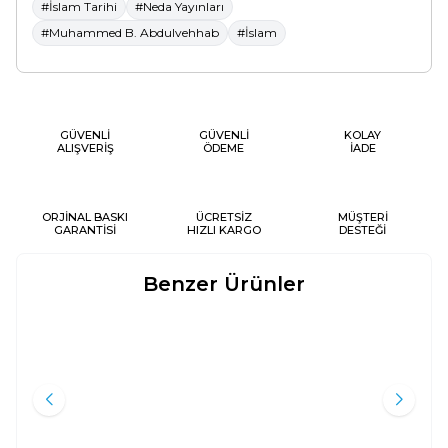
#İslam Tarihi
#Neda Yayınları
#Muhammed B. Abdulvehhab
#İslam
GÜVENLİ
GÜVENLİ
KOLAY
ALIŞVERİŞ
ÖDEME
İADE
ORJİNAL BASKI
ÜCRETSİZ
MÜŞTERİ
GARANTİSİ
HIZLI KARGO
DESTEĞİ
Benzer Ürünler
KURAN VE TARIH;KURANDAKI
IV. HALIFE HZ. ALI (RA) HAYATI,
Yeni
Yeni
BAZI AYETLERIN TARIHSEL VE
ŞAHSIYETI VE DÖNEMI (TERMO
TEOLOJIK ARKA PLANINA DAIR
DERI);İSLAM TARIHI 6
Zafer Duygu
Ali Muhammed Sallabi
BIR İNCELEME
Tin Yayınları
Ravza Yayınları
500
TL
2.500
TL
%
30
%
50
350
TL
1.250
TL