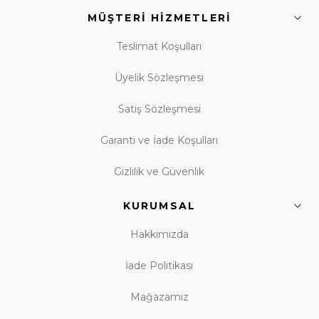
MÜŞTERI HIZMETLERI
ışık
• Tasavvuf ve Dua:
Manevi dünyanızı
Teslimat Koşulları
zenginleştiren eserler
Üyelik Sözleşmesi
Satış Sözleşmesi
Guraba Yayınları, Ravza Yayınları ve Beka Yayınları
başta olmak üzere alanında güvenilir onlarca
Garanti ve İade Koşulları
yayınevinin eserleri, orijinal baskı garantisiyle tek çatı
Gizlilik ve Güvenlik
altında toplanmıştır.
KURUMSAL
Çocuk Kitapları ve Kitap Okuma Alışkanlığı
Hakkımızda
Kitap okuma alışkanlığı, çocukluk çağında atılan
tohumun ömür boyu meyve vermesidir. Evinde
İade Politikası
kitaplık bulunan, anne babasını okurken gören çocuk,
Mağazamız
kitabı hayatının tabii bir parçası olarak benimser. Hz.