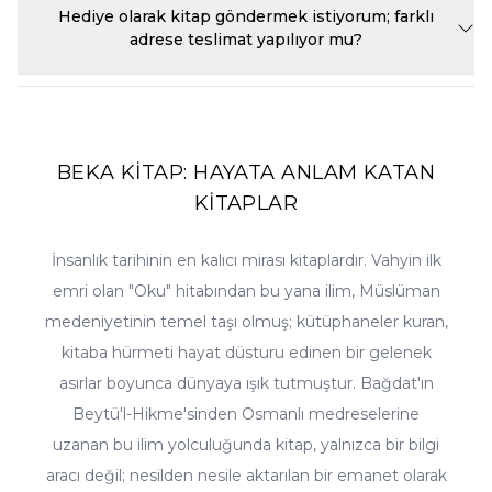
sepetinizi oluşturmadan önce müşteri hizmetlerimizle iletişime
indirimleri ve sepet fırsatları düzenlenmektedir. Bu fırsatlardan ilk
Hediye olarak kitap göndermek istiyorum; farklı
geçmeniz yeterlidir; adet ve bütçenize göre en uygun teklifi
siz haberdar olmak için e-bültenimize abone olabilir, sitemizin
adrese teslimat yapılıyor mu?
hazırlayıp fatura süreçlerini kurumunuza göre düzenleriz.
kampanyalar sayfasını takip edebilirsiniz. Ayrıca beğendiğiniz
ürünlere fiyat alarmı kurarsanız, o kitabın fiyatı düştüğünde size
Elbette. Sipariş sırasında teslimat adresi olarak hediye göndermek
otomatik bildirim gönderilir. Ramazan, üç aylar ve okula dönüş
istediğiniz kişinin adresini girmeniz yeterlidir; fatura bilgileriniz
gibi dönemlerde özel seçkiler ve avantajlı setler de sitemizde yerini
size, kitap ise sevdiğinize ulaşır. Kitap, hediye olarak vermeye en
almaktadır.
uygun kültür ürünüdür; hediyelik ürünler kategorimizdeki
seçeneklerle siparişinizi zenginleştirebilirsiniz. Sipariş notu
BEKA KİTAP: HAYATA ANLAM KATAN
bölümüne isteğinizi yazmanız halinde, paketleme konusundaki
KİTAPLAR
özel talepleriniz de imkânlar dâhilinde değerlendirilir.
İnsanlık tarihinin en kalıcı mirası kitaplardır. Vahyin ilk
emri olan "Oku" hitabından bu yana ilim, Müslüman
medeniyetinin temel taşı olmuş; kütüphaneler kuran,
kitaba hürmeti hayat düsturu edinen bir gelenek
asırlar boyunca dünyaya ışık tutmuştur. Bağdat'ın
Beytü'l-Hikme'sinden Osmanlı medreselerine
uzanan bu ilim yolculuğunda kitap, yalnızca bir bilgi
aracı değil; nesilden nesile aktarılan bir emanet olarak