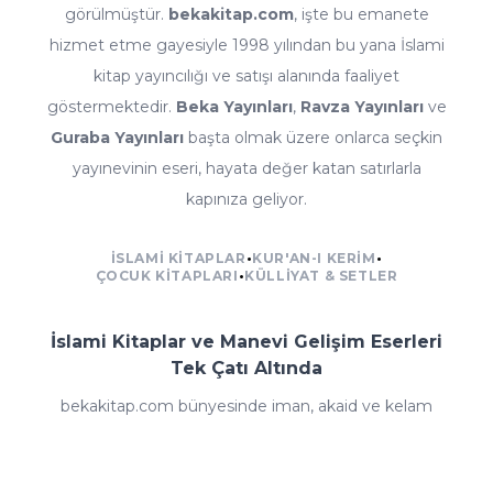
görülmüştür.
bekakitap.com
, işte bu emanete
hizmet etme gayesiyle 1998 yılından bu yana İslami
kitap yayıncılığı ve satışı alanında faaliyet
göstermektedir.
Beka Yayınları
,
Ravza Yayınları
ve
Guraba Yayınları
başta olmak üzere onlarca seçkin
yayınevinin eseri, hayata değer katan satırlarla
kapınıza geliyor.
İSLAMI KITAPLAR
•
KUR'AN-I KERIM
•
ÇOCUK KITAPLARI
•
KÜLLIYAT & SETLER
İslami Kitaplar ve Manevi Gelişim Eserleri
Tek Çatı Altında
bekakitap.com bünyesinde iman, akaid ve kelam
kitaplarından fıkıh ve ilmihal eserlerine; tefsir, meal ve
kıraat çalışmalarından hadis ve sünnet külliyatlarına;