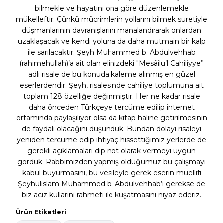
bilmekle ve hayatını ona göre düzenlemekle
mükelleftir. Çünkü mücrimlerin yollarını bilmek suretiyle
düşmanlarının davranışlarını manalandırarak onlardan
uzaklaşacak ve kendi yoluna da daha mutmain bir kalp
ile sarılacaktır. Şeyh Muhammed b. Abdulvehhab
(rahimehullah)’a ait olan elinizdeki "Mesâilu’l Cahiliyye”
adlı risale de bu konuda kaleme alınmış en güzel
eserlerdendir. Şeyh, risalesinde cahiliye toplumuna ait
toplam 128 özelliğe değinmiştir. Her ne kadar risale
daha önceden Türkçeye tercüme edilip internet
ortamında paylaşılıyor olsa da kitap haline getirilmesinin
de faydalı olacağını düşündük. Bundan dolayı risaleyi
yeniden tercüme edip ihtiyaç hissettiğimiz yerlerde de
gerekli açıklamaları dip not olarak vermeyi uygun
gördük. Rabbimizden yapmış olduğumuz bu çalışmayı
kabul buyurmasını, bu vesileyle gerek eserin müellifi
Şeyhulislam Muhammed b. Abdulvehhab’ı gerekse de
biz aciz kullarını rahmeti ile kuşatmasını niyaz ederiz.
Ürün Etiketleri