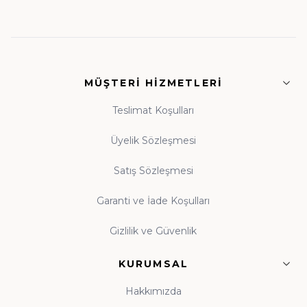
• Fıkıh ve İlmihal:
Günlük hayatın dinî rehberleri
• Siyer ve Tarih:
Asr-ı Saadet'ten günümüze
MÜŞTERI HIZMETLERI
ışık
• Tasavvuf ve Dua:
Manevi dünyanızı
Teslimat Koşulları
zenginleştiren eserler
Üyelik Sözleşmesi
Satış Sözleşmesi
Guraba Yayınları, Ravza Yayınları ve Beka Yayınları
başta olmak üzere alanında güvenilir onlarca
Garanti ve İade Koşulları
yayınevinin eserleri, orijinal baskı garantisiyle tek çatı
Gizlilik ve Güvenlik
altında toplanmıştır.
KURUMSAL
Çocuk Kitapları ve Kitap Okuma Alışkanlığı
Hakkımızda
Kitap okuma alışkanlığı, çocukluk çağında atılan