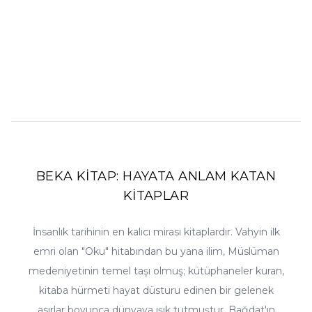
BEKA KİTAP: HAYATA ANLAM KATAN
KİTAPLAR
İnsanlık tarihinin en kalıcı mirası kitaplardır. Vahyin ilk
emri olan "Oku" hitabından bu yana ilim, Müslüman
medeniyetinin temel taşı olmuş; kütüphaneler kuran,
kitaba hürmeti hayat düsturu edinen bir gelenek
asırlar boyunca dünyaya ışık tutmuştur. Bağdat'ın