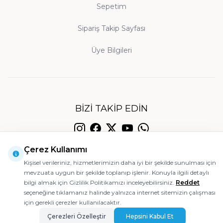
yapılmış bir yatırımdır.
Sepetim
Sipariş Takip Sayfası
Neden Beka Kitap'ı Tercih Etmelisiniz?
Orijinal Baskı ve Temin:
Üye Bilgileri
Sitemizdeki bütün
kitaplar yayınevlerinden orijinal olarak temin
edilmekte ve titizlikle paketlenerek
gönderilmektedir. Aradığınız bir eseri
bulamazsanız, müşteri hizmetlerimize iletmeniz
BIZI TAKIP EDIN
yeterlidir; sizin için en kısa sürede temin edelim.
Güvenli Ödeme ve Hızlı Kargo:
Siparişleriniz en
Çerez Kullanımı
geç bir iş günü içinde kargoya teslim edilir;
Kişisel verileriniz, hizmetlerimizin daha iyi bir şekilde sunulması için
© 2026 Beka Kitap
ödemeleriniz 256-bit SSL sertifikasıyla güvence
mevzuata uygun bir şekilde toplanıp işlenir. Konuyla ilgili detaylı
altındadır.
bilgi almak için Gizlilik Politikamızı inceleyebilirsiniz.
Reddet
seçeneğine tıklamanız halinde yalnızca internet sitemizin çalışması
Müşteri Memnuniyeti:
Teslim aldığınız üründe
için gerekli çerezler kullanılacaktır.
Ajanstek E-Ticaret Danışmanlığı Tarafından Yapılmıştır.
herhangi bir sorun yaşamanız halinde 14 gün
Çerezleri Özelleştir
Hepsini Kabul Et