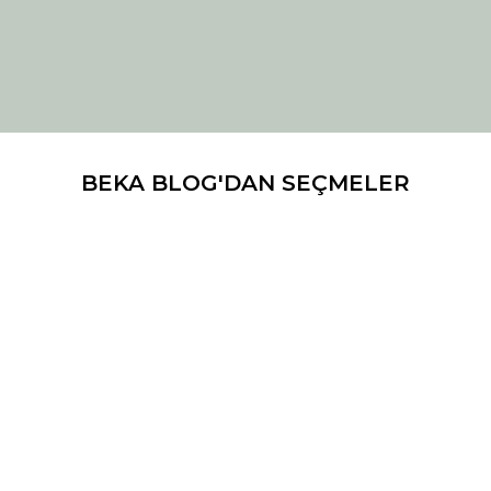
BEKA BLOG'DAN SEÇMELER
MÜBAREK ZAMANLAR VE
MÜBAREK ZAMANLAR VE
KITAP KÜLTÜRÜ
KITAP KÜLTÜRÜ
Ev Kütüphanesi Kurma
Cuma Gününün Fazileti ve
Rehberi: Olmazsa Olmaz
Cuma Adabı
Eserler
Her Müslüman evinde
Cuma gününün faziletleri,
bulunması gereken temel
sünnetleri ve adabı. Kehf