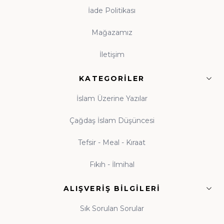
tohumun ömür boyu meyve vermesidir. Evinde
İade Politikası
kitaplık bulunan, anne babasını okurken gören çocuk,
Mağazamız
kitabı hayatının tabii bir parçası olarak benimser. Hz.
Ali'nin (r.a.) "Bana bir harf öğretenin kırk yıl kölesi
İletişim
olurum" sözü, ilme verilen kıymetin en veciz
ifadesidir. Küçük yaşlardan itibaren kitapla tanışan
KATEGORILER
nesiller yetiştirmek amacıyla hazırlanan çocuk
İslam Üzerine Yazılar
koleksiyonumuz; peygamber kıssaları ve ahlak
hikâyeleriyle donatılmıştır. Beka Kitap olarak her yaş
Çağdaş İslam Düşüncesi
grubuna uygun İslami çocuk kitapları, gençlik eserleri
Tefsir - Meal - Kıraat
ve aile kitaplığı seçkileriyle, evlere okuma kültürünü
taşımayı görev biliyoruz. Tekli eserlerden
kapsamlı
Fıkıh - İlmihal
külliyat setlerine
kadar her bütçeye uygun kitap
modelleri, yeni çıkanlar ve özel yayınlar Beka Kitap'ta
ALIŞVERIŞ BILGILERI
okuyucularıyla buluşmaktadır. Çocuğunuza
Sık Sorulan Sorular
alacağınız her kitap, onun zihin ve gönül dünyasına