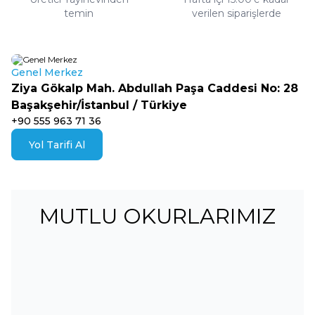
temin
verilen siparişlerde
Genel Merkez
Ziya Gökalp Mah. Abdullah Paşa Caddesi No: 28
Başakşehir/İstanbul / Türkiye
+90 555 963 71 36
Yol Tarifi Al
MUTLU OKURLARIMIZ
"Beka Kitap'ın bu eseri gerçekten başucu
kitaplarımdan biri oldu. Ele alınan konuların