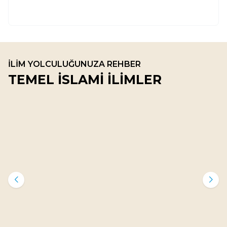
İLİM YOLCULUĞUNUZA REHBER
TEMEL İSLAMİ İLİMLER
İman - Akaid - Kelam
1
Değerler Çatışmasında Yol
Ayrımına Gelen İman
Mücahit Aydın Aslantaş
650
TL
%
45
358
TL
İman - Akaid - Kelam
2