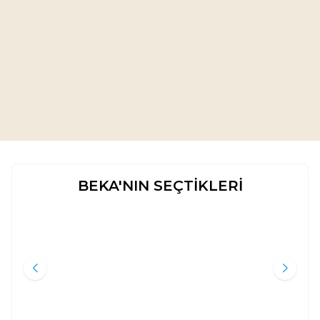
İhyâu Ulûmi’d-Din (4 Cilt)
İmam-ı Gazali
5.000
TL
%
50
2.500
TL
BEKA'NIN SEÇTİKLERİ
ŞEFAAT (NEDIR SERISI)
HARF-I CERLERIN ANLAM
Yeni
Yeni
ZENGINLIĞI ( BAKARA SURESI
ÖZELINDE );FILOLOJIK
Ahmed Ömer Haşim
Muhammed İbrahim Erden
TEFSIRDEKI İHTILAFLARIN
Karınca & Polen Yayınları
ANLAMA YANSIMALARI
Kitap Dünyası
BAĞLAMINDA
130
TL
400
TL
%
45
%
35
72
TL
260
TL
Sepete Ekle