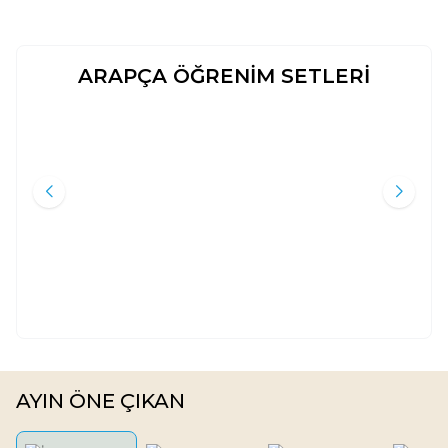
ARAPÇA ÖĞRENİM SETLERİ
KISASUL CEMIL - ARAPÇA
İMAM-HATIP LISELERI 10. SINIF
Yeni
Yeni
GÜZEL HIKAYELER (6 KITAP
ARAPÇA YAPRAK TEST
TAKIM)
Tacettin Uzun
Komisyon
Hikmet Evi Yayınları
Kitap Dünyası
450
TL
60
TL
%
35
%
35
293
TL
39
TL
Sepete Ekle
Sepete Ekle
AYIN ÖNE ÇIKAN