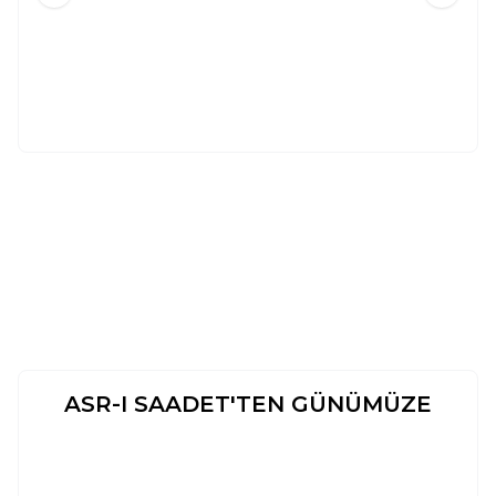
500
TL
12.396
TL
%
35
%
45
325
TL
6.818
TL
Sepete Ekle
Sepete Ekle
Ahmed es-Seyyid
Muhammed Kutub
Tüm Eserlerinde Özel
Tüm Eserlerinde Özel
İndirim
İndirim
ASR-I SAADET'TEN GÜNÜMÜZE
İSLAM MEDENIYETINDE KALEM
SON PEYGAMBER
Yeni
Yeni
VE YAZI
Ebu`l Hasen Ali En-Nedvi