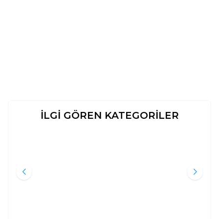
İLGİ GÖREN KATEGORİLER
İSLAM MEDENIYETINDE KALEM
SON PEYGAMBER
Yeni
Yeni
VE YAZI
Ebu`l Hasen Ali En-Nedvi
Ali Karakaş
Nebevi Hayat Yayınları
Beyan Yayınları
190
TL
320
TL
%
45
%
35
105
TL
208
TL
Sepete Ekle
Sepete Ekle