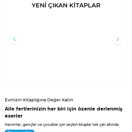
YENİ ÇIKAN KİTAPLAR
İSLAMA GIRIŞ
İSLAM İKTISADI VE MODERN
Yeni
Yeni
EKONOMIK YAKLAŞIMLAR:
TEORIK VE MUKAYESELI BIR
Seyyid Ebu'l-A'la el-
Taha Yılmaz
YAKLAŞIM
Mevdudi
Hilal Yayınları
Kitap Dünyası
200
TL
600
TL
%
45
%
35
110
TL
390
TL
Sepete Ekle
Sepete Ekle
Evinizin Kitaplığına Değer Katın
Aile fertlerinizin her biri için özenle derlenmiş
eserler
Hanımlar, gençler ve çocuklar için seçkin kitaplar tek çatı altında
Tümünü Gör