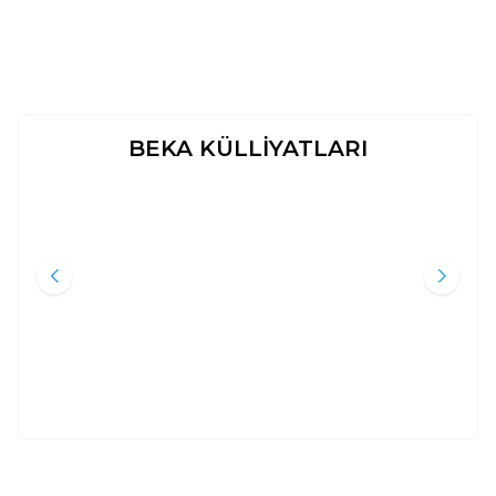
BEKA KÜLLİYATLARI
BESAIRUL KURAN TEFSIRI - 12
MAVERDI TEFSIRI TAKIM 12
Yeni
Yeni
CILT TAKIM - (TERMO DERI)
CİLT - EN-NÜKETÜ VEL UYUN
TEFSIRUL MAVERDI
Ali Küçük
İmam Maverdi
Beka Yayınları
Beka Yayınları
18.000
TL
12.000
TL
%
45
%
45
9.900
TL
6.600
TL
Sepete Ekle
Sepete Ekle