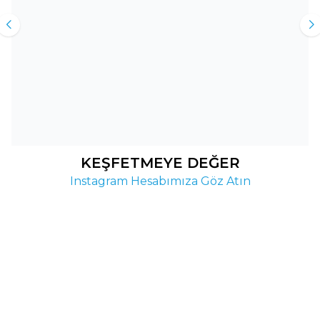
fikri derinliği ve akıcı anlatımı sayesinde
tefekkür ederek okudum."
MEHMET ASLAN
Ankara
KEŞFETMEYE DEĞER
Instagram Hesabımıza Göz Atın