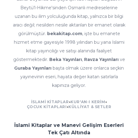
Beytü'l-Hikme'sinden Osmanlı medreselerine
uzanan bu ilim yolculuğunda kitap, yalnızca bir bilgi
aracı değil; nesilden nesile aktarılan bir emanet olarak
görülmüştür.
bekakitap.com
, işte bu emanete
hizmet etme gayesiyle 1998 yılından bu yana İslami
kitap yayıncılığı ve satışı alanında faaliyet
göstermektedir.
Beka Yayınları
,
Ravza Yayınları
ve
Guraba Yayınları
başta olmak üzere onlarca seçkin
yayınevinin eseri, hayata değer katan satırlarla
kapınıza geliyor.
İSLAMI KITAPLAR
•
KUR'AN-I KERIM
•
ÇOCUK KITAPLARI
•
KÜLLIYAT & SETLER
İslami Kitaplar ve Manevi Gelişim Eserleri
Tek Çatı Altında