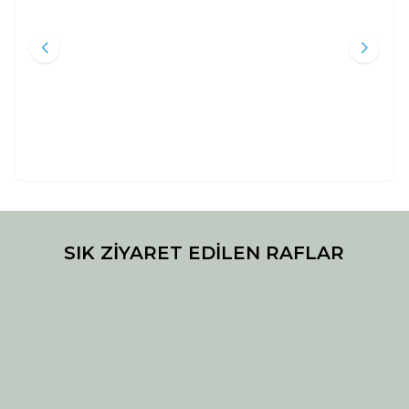
İbn Teymiyye
Bedreddin el-Ayni
Darul İman Yayınları
Karınca & Polen Yayınları
35.000
TL
27.500
TL
%
40
%
45
21.000
TL
15.125
TL
Sepete Ekle
Sepete Ekle
SIK ZİYARET EDİLEN RAFLAR