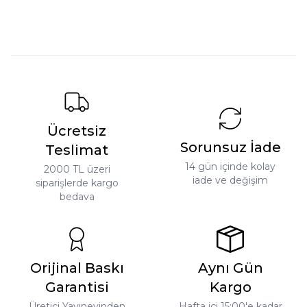
eserler, kategori kategori
suresi okumanın önemi ve
Devamını Oku
Devamını Oku
kitaplık listesi ve bütçe
cuma saatine dair bilgiler
dostu kurulum planı Beka
Beka Kitap blogunda.
Kitap blogunda.
Ücretsiz
Sorunsuz İade
Teslimat
14 gün içinde kolay
2000 TL üzeri
iade ve değişim
siparişlerde kargo
bedava
Orijinal Baskı
Aynı Gün
Garantisi
Kargo
Üretici Yayınevinden
Hafta içi 15:00'e kadar