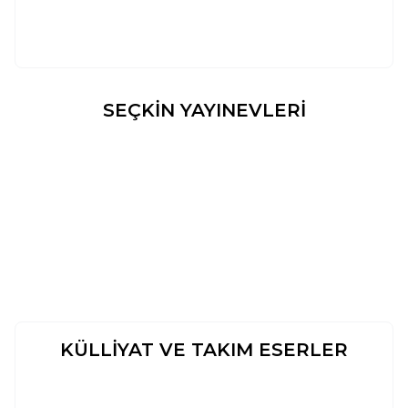
Sepete Ekle
SEÇKİN YAYINEVLERİ
Beka Yayınları
Guraba Yayınları
Ravza Yayınları
KÜLLİYAT VE TAKIM ESERLER
MECMÛUL-FETÂVÂ (25 CILT
UMDETUL-KARI (25 CILT -
Yeni
Yeni
TAKIM)
CILTLI)