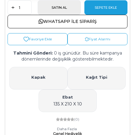
SATIN AL
SEPETE EKLE
WHATSAPP ILE SIPARIŞ
Favoriye Ekle
Fiyat Alarmı
Tahmini Gönderi:
0 iş günüdür. Bu süre kampanya
dönemlerinde değişiklik gösterebilmektedir.
Kapak
Kağıt Tipi
Ebat
135 X 210 X 10
(0)
Daha Fazla
Genel Hediyelik