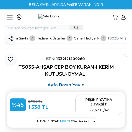
BEKA YAYINLARINDA %45'E VARAN İNDİRİM
HESA
Ana Sayfa
Hediyelik Ürünler
Genel Hediyelik
TS035-Ahşap 
Paylaş
ISBN:
1332121209260
Favoriye Ekle
TS035-AHŞAP CEP BOY KURAN-I KERIM
KUTUSU-OYMALI
Ayfa Basın Yayın
PEŞİN FİYATINA
2.796
TL
%
45
3 TAKSİT
1.538
TL
512,67 TL/AY
HAVALE FIYATI:
1.492
TL
%
3
extra indirim