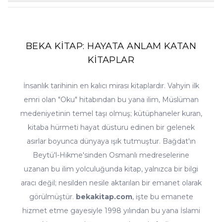
ürünlere fiyat alarmı kurarsanız, o kitabın fiyatı düştüğünde size
Elbette. Sipariş sırasında teslimat adresi olarak hediye göndermek
otomatik bildirim gönderilir. Ramazan, üç aylar ve okula dönüş
istediğiniz kişinin adresini girmeniz yeterlidir; fatura bilgileriniz
gibi dönemlerde özel seçkiler ve avantajlı setler de sitemizde yerini
size, kitap ise sevdiğinize ulaşır. Kitap, hediye olarak vermeye en
almaktadır.
uygun kültür ürünüdür; hediyelik ürünler kategorimizdeki
seçeneklerle siparişinizi zenginleştirebilirsiniz. Sipariş notu
BEKA KİTAP: HAYATA ANLAM KATAN
bölümüne isteğinizi yazmanız halinde, paketleme konusundaki
KİTAPLAR
özel talepleriniz de imkânlar dâhilinde değerlendirilir.
İnsanlık tarihinin en kalıcı mirası kitaplardır. Vahyin ilk
emri olan "Oku" hitabından bu yana ilim, Müslüman
medeniyetinin temel taşı olmuş; kütüphaneler kuran,
kitaba hürmeti hayat düsturu edinen bir gelenek
asırlar boyunca dünyaya ışık tutmuştur. Bağdat'ın
Beytü'l-Hikme'sinden Osmanlı medreselerine
uzanan bu ilim yolculuğunda kitap, yalnızca bir bilgi
aracı değil; nesilden nesile aktarılan bir emanet olarak
görülmüştür.
bekakitap.com
, işte bu emanete
hizmet etme gayesiyle 1998 yılından bu yana İslami