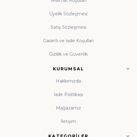
Teslimat Koşulları
zenginleştiren eserler
Üyelik Sözleşmesi
Satış Sözleşmesi
Guraba Yayınları, Ravza Yayınları ve Beka Yayınları
başta olmak üzere alanında güvenilir onlarca
Garanti ve İade Koşulları
yayınevinin eserleri, orijinal baskı garantisiyle tek çatı
Gizlilik ve Güvenlik
altında toplanmıştır.
KURUMSAL
Çocuk Kitapları ve Kitap Okuma Alışkanlığı
Hakkımızda
Kitap okuma alışkanlığı, çocukluk çağında atılan
tohumun ömür boyu meyve vermesidir. Evinde
İade Politikası
kitaplık bulunan, anne babasını okurken gören çocuk,
Mağazamız
kitabı hayatının tabii bir parçası olarak benimser. Hz.
Ali'nin (r.a.) "Bana bir harf öğretenin kırk yıl kölesi
İletişim
olurum" sözü, ilme verilen kıymetin en veciz
ifadesidir. Küçük yaşlardan itibaren kitapla tanışan
KATEGORILER