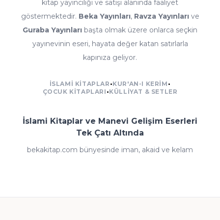
kitap yayıncılığı ve satışı alanında faaliyet
göstermektedir.
Beka Yayınları
,
Ravza Yayınları
ve
Guraba Yayınları
başta olmak üzere onlarca seçkin
yayınevinin eseri, hayata değer katan satırlarla
kapınıza geliyor.
İSLAMI KITAPLAR
•
KUR'AN-I KERIM
•
ÇOCUK KITAPLARI
•
KÜLLIYAT & SETLER
İslami Kitaplar ve Manevi Gelişim Eserleri
Tek Çatı Altında
bekakitap.com bünyesinde iman, akaid ve kelam
kitaplarından fıkıh ve ilmihal eserlerine; tefsir, meal ve
kıraat çalışmalarından hadis ve sünnet külliyatlarına;
siyer-i nebi ve İslam tarihi kaynaklarından tasavvuf
klasiklerine kadar İslami ilimlerin her dalında zengin
bir arşiv yer almaktadır. Dini kitaplar dışında tarih,