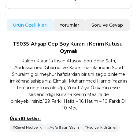
Ürün Özellikleri
Yorumlar
Soru ve Cevap
TS035-Ahşap Cep Boy Kuran-ı Kerim Kutusu-
Oymalı
Kalem Kuran’la İhsan Atasoy, Ebu Bekir Şatri,
Abdussamed, Ghamdi ve Kabe İmamlarından Suud
Shuraim gibi meşhur hafızlardan birisini seçip dinleme
imkânına sahipsiniz. Elmalılı Muhammed Hamdi Yazır’ın
tercüme etmiş olduğu, Yusuf Ziya Özkan’ın eşsiz
seslendirdiği Kur’an-ı Kerim Mealini de
dinleyebilirsiniz.129 Farklı Hafız – 16 Hatim – 10 Farklı Dil
– 10 Meal
Ürün Etiketleri
#Genel Hediyelik
#Ayfa Basın Yayın
#Hediyelik Ürünler