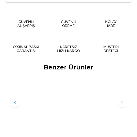
GÜVENLİ
GÜVENLİ
KOLAY
ALIŞVERİŞ
ÖDEME
İADE
ORJİNAL BASKI
ÜCRETSİZ
MÜŞTERİ
GARANTİSİ
HIZLI KARGO
DESTEĞİ
Benzer Ürünler
EĞITICI NAMAZ SETI-YEŞIL-
ÖZ505M-EĞITICI NAMAZ SETI-
Yeni
Yeni
SESLI SECCADE KOD:
MAVI ÖZBEKÇE - SESLI
AYFA505Y
SECCADE
Kolektif
Ayfa Basın Yayın
Ayfa Basın Yayın
1.440
TL
%
45
792
TL
1.440
TL
%
45
792
TL
Sepete Ekle
Sepete Ekle