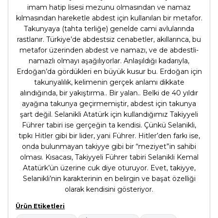
imam hatip lisesi mezunu olmasından ve namaz
kılmasından hareketle abdest için kullanılan bir metafor.
Takunyaya (tahta terliğe) genelde cami avlularında
rastlanır. Türkiye’de abdestsiz cenabetler, akıllarınca, bu
metafor üzerinden abdest ve namazı, ve de abdestli-
namazlı olmayı aşağılıyorlar. Anlaşıldığı kadarıyla,
Erdoğan’da gördükleri en büyük kusur bu. Erdoğan için
takunyalılık, kelimenin gerçek anlamı dikkate
alındığında, bir yakıştırma.. Bir yalan.. Belki de 40 yıldır
ayağına takunya geçirmemiştir, abdest için takunya
şart değil. Selanikli Atatürk için kullandığımız Takiyyeli
Führer tabiri ise gerçeğin ta kendisi. Çünkü Selanikli,
tıpkı Hitler gibi bir lider, yani Führer. Hitler’den farkı ise,
onda bulunmayan takiyye gibi bir “meziyet”in sahibi
olması. Kısacası, Takiyyeli Führer tabiri Selanikli Kemal
Atatürk’ün üzerine cuk diye oturuyor. Evet, takiyye,
Selanikli’nin karakterinin en belirgin ve başat özelliği
olarak kendisini gösteriyor.
Ürün Etiketleri