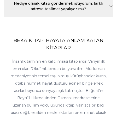
sepetinizi oluşturmadan önce müşteri hizmetlerimizle iletişime
indirimleri ve sepet fırsatları düzenlenmektedir. Bu fırsatlardan ilk
Hediye olarak kitap göndermek istiyorum; farklı
geçmeniz yeterlidir; adet ve bütçenize göre en uygun teklifi
siz haberdar olmak için e-bültenimize abone olabilir, sitemizin
adrese teslimat yapılıyor mu?
hazırlayıp fatura süreçlerini kurumunuza göre düzenleriz.
kampanyalar sayfasını takip edebilirsiniz. Ayrıca beğendiğiniz
ürünlere fiyat alarmı kurarsanız, o kitabın fiyatı düştüğünde size
Elbette. Sipariş sırasında teslimat adresi olarak hediye göndermek
otomatik bildirim gönderilir. Ramazan, üç aylar ve okula dönüş
istediğiniz kişinin adresini girmeniz yeterlidir; fatura bilgileriniz
gibi dönemlerde özel seçkiler ve avantajlı setler de sitemizde yerini
size, kitap ise sevdiğinize ulaşır. Kitap, hediye olarak vermeye en
almaktadır.
uygun kültür ürünüdür; hediyelik ürünler kategorimizdeki
seçeneklerle siparişinizi zenginleştirebilirsiniz. Sipariş notu
BEKA KİTAP: HAYATA ANLAM KATAN
bölümüne isteğinizi yazmanız halinde, paketleme konusundaki
KİTAPLAR
özel talepleriniz de imkânlar dâhilinde değerlendirilir.
İnsanlık tarihinin en kalıcı mirası kitaplardır. Vahyin ilk
emri olan "Oku" hitabından bu yana ilim, Müslüman
medeniyetinin temel taşı olmuş; kütüphaneler kuran,
kitaba hürmeti hayat düsturu edinen bir gelenek
asırlar boyunca dünyaya ışık tutmuştur. Bağdat'ın
Beytü'l-Hikme'sinden Osmanlı medreselerine
uzanan bu ilim yolculuğunda kitap, yalnızca bir bilgi
aracı değil; nesilden nesile aktarılan bir emanet olarak