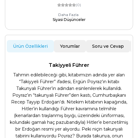
(0)
Daha Fazla
Siyasi Düşünceler
Ürün Özellikleri
Yorumlar
Soru ve Cevap
Takiyyeli Führer
Tahmin edilebileceği gibi, kitabımızın adında yer alan
“Takiyyeli Führer” ifadesi, Ergün Poyraz’ın kitabı
Takunyalı Führer’in adından esinlenilerek kullanıldı.
Poyraz’ın “takunyalı Führer”den kastı, Cumhurbaşkanı
Recep Tayyip Erdoğan’dı. Nitekim kitabının kapağında,
Hitler’in kullandığı Führer kavramına telmihle
(kenarlardan traşlanmış bıyığı, üzerindeki üniforması,
kolundaki gamalı haç pazubandıyla) Hitler’e benzetilmiş
bir Erdoğan resmi yer alıyordu. Peki niçin takunyalı
tabirini kullanıyordu Poyraz? Burada takunya, onun