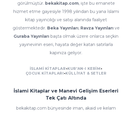
görülmüştür.
bekakitap.com
, işte bu emanete
hizmet etme gayesiyle 1998 yılından bu yana İslami
kitap yayıncılığı ve satışı alanında faaliyet
göstermektedir.
Beka Yayınları
,
Ravza Yayınları
ve
Guraba Yayınları
başta olmak üzere onlarca seçkin
yayınevinin eseri, hayata değer katan satırlarla
kapınıza geliyor.
İSLAMI KITAPLAR
•
KUR'AN-I KERIM
•
ÇOCUK KITAPLARI
•
KÜLLIYAT & SETLER
İslami Kitaplar ve Manevi Gelişim Eserleri
Tek Çatı Altında
bekakitap.com bünyesinde iman, akaid ve kelam
kitaplarından fıkıh ve ilmihal eserlerine; tefsir, meal ve
kıraat çalışmalarından hadis ve sünnet külliyatlarına;