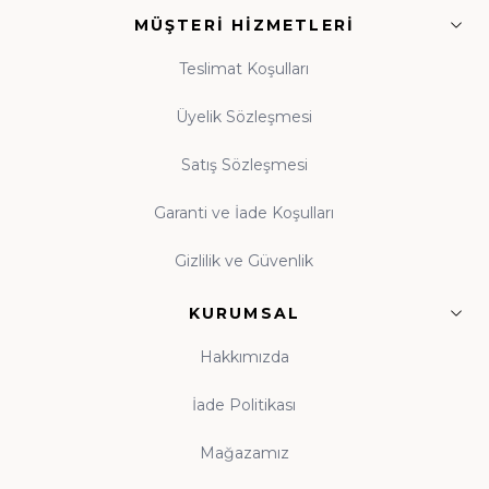
MÜŞTERI HIZMETLERI
ışık
• Tasavvuf ve Dua:
Manevi dünyanızı
Teslimat Koşulları
zenginleştiren eserler
Üyelik Sözleşmesi
Satış Sözleşmesi
Guraba Yayınları, Ravza Yayınları ve Beka Yayınları
başta olmak üzere alanında güvenilir onlarca
Garanti ve İade Koşulları
yayınevinin eserleri, orijinal baskı garantisiyle tek çatı
Gizlilik ve Güvenlik
altında toplanmıştır.
KURUMSAL
Çocuk Kitapları ve Kitap Okuma Alışkanlığı
Hakkımızda
Kitap okuma alışkanlığı, çocukluk çağında atılan
tohumun ömür boyu meyve vermesidir. Evinde
İade Politikası
kitaplık bulunan, anne babasını okurken gören çocuk,
Mağazamız
kitabı hayatının tabii bir parçası olarak benimser. Hz.
Ali'nin (r.a.) "Bana bir harf öğretenin kırk yıl kölesi