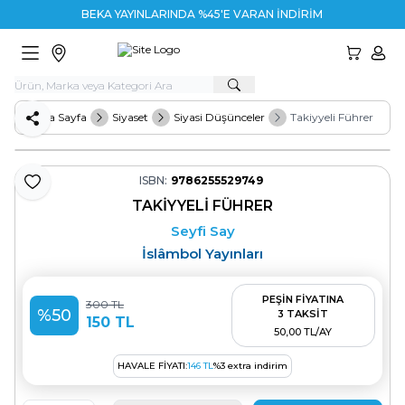
BEKA YAYINLARINDA %45'E VARAN İNDİRİM
HESA
Ana Sayfa
Siyaset
Siyasi Düşünceler
Takiyyeli Führer
Paylaş
ISBN:
9786255529749
Favoriye Ekle
TAKIYYELI FÜHRER
Seyfi Say
İslâmbol Yayınları
PEŞİN FİYATINA
300
TL
%
50
3 TAKSİT
150
TL
50,00 TL/AY
HAVALE FIYATI:
146
TL
%
3
extra indirim