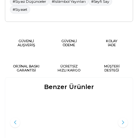
#Siyasi Düşünceler
#İslâmbol Yayınları
#Seyfi Say
#Siyaset
GÜVENLİ
GÜVENLİ
KOLAY
ALIŞVERİŞ
ÖDEME
İADE
ORJİNAL BASKI
ÜCRETSİZ
MÜŞTERİ
GARANTİSİ
HIZLI KARGO
DESTEĞİ
Benzer Ürünler
EVRENSEL UFKUN İMKANLARI
MILLI GÖRÜŞ HAREKETI’NIN
Yeni
Yeni
KIBRIS POLITIKASI
Atasoy Müftüoğlu
Emir Furkan Çelik
Beyan Yayınları
Ravza Yayınları
430
TL
200
TL
%
35
%
50
280
TL
100
TL