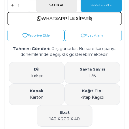
SATIN AL
SEPETE EKLE
WHATSAPP ILE SIPARIŞ
Favoriye Ekle
Fiyat Alarmı
Tahmini Gönderi:
0 iş günüdür. Bu süre kampanya
dönemlerinde değişiklik gösterebilmektedir.
Dil
Sayfa Sayısı
Türkçe
176
Kapak
Kağıt Tipi
Karton
Kitap Kağıdı
Ebat
140 X 200 X 40