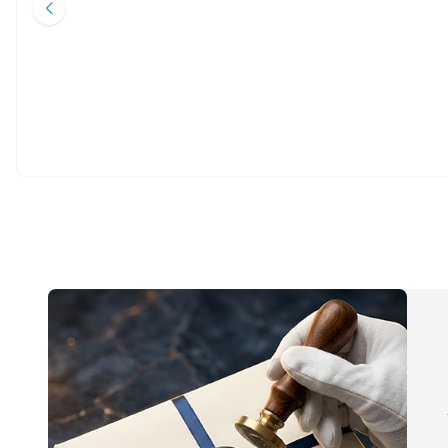
Kardelen Yayınları
Ark Kitapları
60
TL
180
TL
%
40
%
40
36
TL
108
TL
Sepete Ekle
Sepete Ekle