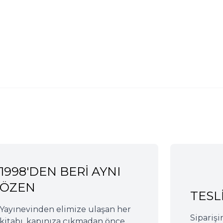
Özgü Yayınları
İnsan Dergisi Yayı
400
TL
95
TL
%
40
%
35
240
TL
62
T
Sepete Ekle
Sepete Ekle
1998'DEN BERİ AYNI
ÖZEN
TESL
Yayınevinden elimize ulaşan her
Siparişi
kitabı, kapınıza çıkmadan önce