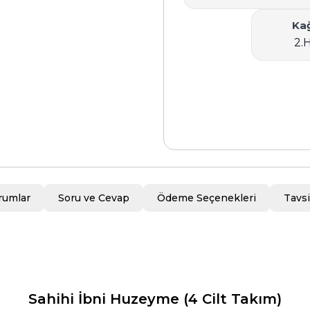
Kağ
2.
rumlar
Soru ve Cevap
Ödeme Seçenekleri
Tavsi
Sahihi İbni Huzeyme (4 Cilt Takım)