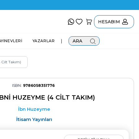
HESABIM
|
ARA
AYINEVLERİ
YAZARLAR
 Cilt Takım)
ISBN:
9786058351776
İBNI HUZEYME (4 CILT TAKIM)
İbn Huzeyme
İtisam Yayınları