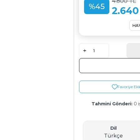
4.800
TL
%
45
2.640
HAV
Favoriye Ekl
Tahmini Gönderi:
0 i
Dil
Türkçe