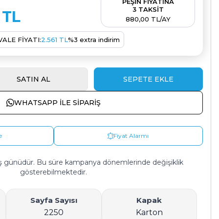
PEŞİN FİYATINA
3 TAKSİT
TL
880,00 TL/AY
ALE FIYATI:
2.561
TL
%
3
extra indirim
SATIN AL
SEPETE EKLE
WHATSAPP ILE SIPARIŞ
e
Fiyat Alarmı
ş günüdür. Bu süre kampanya dönemlerinde değişiklik
gösterebilmektedir.
Sayfa Sayısı
Kapak
2250
Karton