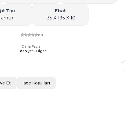
ıt Tipi
Ebat
Hamur
135 X 195 X 10
(0)
Daha Fazla
Edebiyat - Diğer
ye Et
İade Koşulları