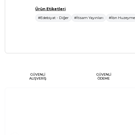
Ürün Etiketleri
#Edebiyat - Diğer
#İtisam Yayınları
#İbn Huzeyme
GÜVENLİ
GÜVENLİ
ALIŞVERİŞ
ÖDEME
Yeni
Yeni
ÇARŞAMBAYI SEL ALDI
AMERIKA SEYAHATNAME
İLKÖĞRETIM OKULLARI İÇIN -
TÜRKÜLERDEN SEÇMELER
Kolektif
Henry Mercham