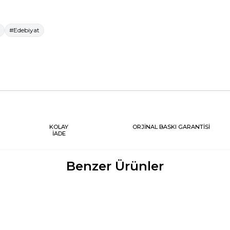
#Edebiyat
KOLAY
ORJİNAL BASKI GARANTİSİ
İADE
Benzer Ürünler
Yeni
Yeni
SI
TUHFE ŞAIRI HAYATI AHMED
SONA SON KAL
EFENDI
Kolektif
Mehmed Alag