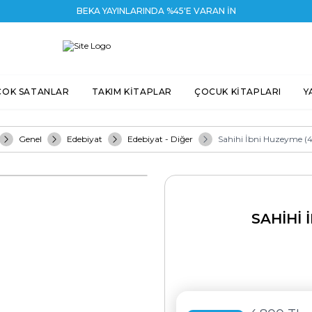
BEKA YAYINLARINDA %45'E VARAN İNDİRİM
ÇOK SATANLAR
TAKIM KİTAPLAR
ÇOCUK KİTAPLARI
Y
Genel
Edebiyat
Edebiyat - Diğer
Sahihi İbni Huzeyme (4
SAHIHI 