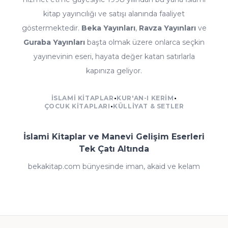
kitap yayıncılığı ve satışı alanında faaliyet
göstermektedir.
Beka Yayınları
,
Ravza Yayınları
ve
Guraba Yayınları
başta olmak üzere onlarca seçkin
yayınevinin eseri, hayata değer katan satırlarla
kapınıza geliyor.
İSLAMI KITAPLAR
•
KUR'AN-I KERIM
•
ÇOCUK KITAPLARI
•
KÜLLIYAT & SETLER
İslami Kitaplar ve Manevi Gelişim Eserleri
Tek Çatı Altında
bekakitap.com bünyesinde iman, akaid ve kelam
kitaplarından fıkıh ve ilmihal eserlerine; tefsir, meal ve
kıraat çalışmalarından hadis ve sünnet külliyatlarına;
siyer-i nebi ve İslam tarihi kaynaklarından tasavvuf
klasiklerine kadar İslami ilimlerin her dalında zengin