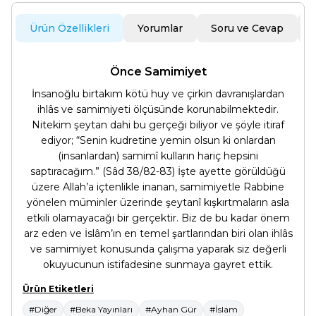
Ürün Özellikleri
Yorumlar
Soru ve Cevap
Önce Samimiyet
İnsanoğlu birtakım kötü huy ve çirkin davranışlardan
ihlâs ve samimiyeti ölçüsünde korunabilmektedir.
Nitekim şeytan dahi bu gerçeği biliyor ve şöyle itiraf
ediyor; “Senin kudretine yemin olsun ki onlardan
(insanlardan) samimî kulların hariç hepsini
saptıracağım.” (Sâd 38/82-83) İşte ayette görüldüğü
üzere Allah’a içtenlikle inanan, samimiyetle Rabbine
yönelen müminler üzerinde şeytanî kışkırtmaların asla
etkili olamayacağı bir gerçektir. Biz de bu kadar önem
arz eden ve İslâm’ın en temel şartlarından biri olan ihlâs
ve samimiyet konusunda çalışma yaparak siz değerli
okuyucunun istifadesine sunmaya gayret ettik.
Ürün Etiketleri
#Diğer
#Beka Yayınları
#Ayhan Gür
#İslam