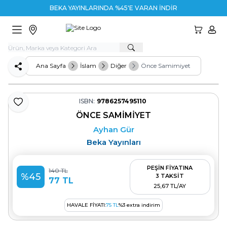
BEKA YAYINLARINDA %45'E VARAN İNDİRİM
HESA
Ana Sayfa
İslam
Diğer
Önce Samimiyet
Paylaş
ISBN:
9786257495110
Favoriye Ekle
ÖNCE SAMIMIYET
Ayhan Gür
Beka Yayınları
PEŞİN FİYATINA
140
TL
%
45
3 TAKSİT
77
TL
25,67 TL/AY
HAVALE FIYATI:
75
TL
%
3
extra indirim