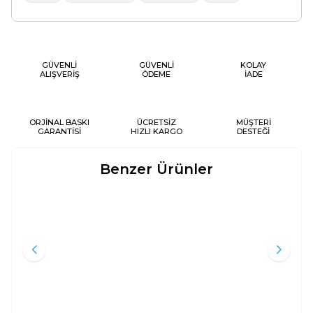
GÜVENLİ
GÜVENLİ
KOLAY
ALIŞVERİŞ
ÖDEME
İADE
ORJİNAL BASKI
ÜCRETSİZ
MÜŞTERİ
GARANTİSİ
HIZLI KARGO
DESTEĞİ
Benzer Ürünler
ET-TÂCÜL-CÂMI LIL-USÛL (التاج
RIYAZÜ’S SALIHIN (TERMO
Yeni
Yeni
الجامع للأصول) - 5 CILT (CILTLI)
DERI)
Mansur Ali Nasıf El-Hüseyni
İmam Nevevi
Daru'r-Ravza
Ravza Yayınları
4.000
TL
2.250
TL
%
35
%
50
2.600
TL
1.125
TL
Sepete Ekle
Sepete Ekle