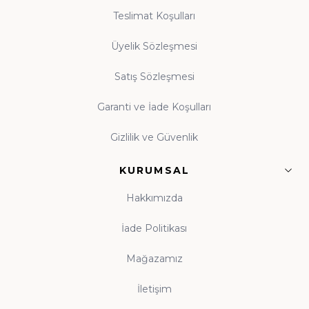
• Tasavvuf ve Dua:
Manevi dünyanızı
Teslimat Koşulları
zenginleştiren eserler
Üyelik Sözleşmesi
Satış Sözleşmesi
Guraba Yayınları, Ravza Yayınları ve Beka Yayınları
başta olmak üzere alanında güvenilir onlarca
Garanti ve İade Koşulları
yayınevinin eserleri, orijinal baskı garantisiyle tek çatı
Gizlilik ve Güvenlik
altında toplanmıştır.
KURUMSAL
Çocuk Kitapları ve Kitap Okuma Alışkanlığı
Hakkımızda
Kitap okuma alışkanlığı, çocukluk çağında atılan
tohumun ömür boyu meyve vermesidir. Evinde
İade Politikası
kitaplık bulunan, anne babasını okurken gören çocuk,
Mağazamız
kitabı hayatının tabii bir parçası olarak benimser. Hz.
Ali'nin (r.a.) "Bana bir harf öğretenin kırk yıl kölesi
İletişim
olurum" sözü, ilme verilen kıymetin en veciz