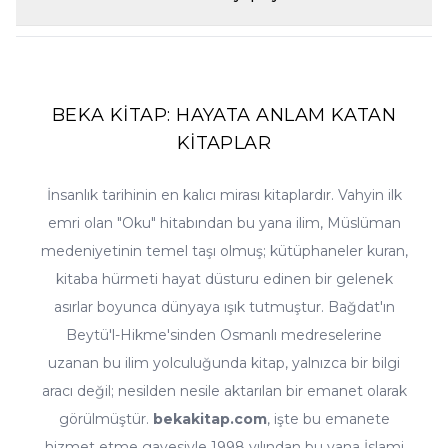
kampanyalar sayfasını takip edebilirsiniz. Ayrıca beğendiğiniz
ürünlere fiyat alarmı kurarsanız, o kitabın fiyatı düştüğünde size
Elbette. Sipariş sırasında teslimat adresi olarak hediye göndermek
otomatik bildirim gönderilir. Ramazan, üç aylar ve okula dönüş
istediğiniz kişinin adresini girmeniz yeterlidir; fatura bilgileriniz
gibi dönemlerde özel seçkiler ve avantajlı setler de sitemizde yerini
size, kitap ise sevdiğinize ulaşır. Kitap, hediye olarak vermeye en
almaktadır.
uygun kültür ürünüdür; hediyelik ürünler kategorimizdeki
seçeneklerle siparişinizi zenginleştirebilirsiniz. Sipariş notu
BEKA KİTAP: HAYATA ANLAM KATAN
bölümüne isteğinizi yazmanız halinde, paketleme konusundaki
KİTAPLAR
özel talepleriniz de imkânlar dâhilinde değerlendirilir.
İnsanlık tarihinin en kalıcı mirası kitaplardır. Vahyin ilk
emri olan "Oku" hitabından bu yana ilim, Müslüman
medeniyetinin temel taşı olmuş; kütüphaneler kuran,
kitaba hürmeti hayat düsturu edinen bir gelenek
asırlar boyunca dünyaya ışık tutmuştur. Bağdat'ın
Beytü'l-Hikme'sinden Osmanlı medreselerine
uzanan bu ilim yolculuğunda kitap, yalnızca bir bilgi
aracı değil; nesilden nesile aktarılan bir emanet olarak
görülmüştür.
bekakitap.com
, işte bu emanete
hizmet etme gayesiyle 1998 yılından bu yana İslami