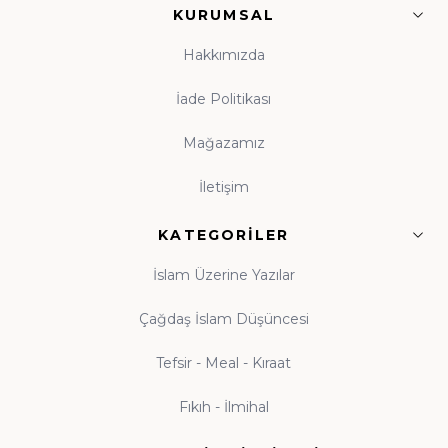
KURUMSAL
Çocuk Kitapları ve Kitap Okuma Alışkanlığı
Hakkımızda
Kitap okuma alışkanlığı, çocukluk çağında atılan
tohumun ömür boyu meyve vermesidir. Evinde
İade Politikası
kitaplık bulunan, anne babasını okurken gören çocuk,
Mağazamız
kitabı hayatının tabii bir parçası olarak benimser. Hz.
Ali'nin (r.a.) "Bana bir harf öğretenin kırk yıl kölesi
İletişim
olurum" sözü, ilme verilen kıymetin en veciz
ifadesidir. Küçük yaşlardan itibaren kitapla tanışan
KATEGORILER
nesiller yetiştirmek amacıyla hazırlanan çocuk
İslam Üzerine Yazılar
koleksiyonumuz; peygamber kıssaları ve ahlak
hikâyeleriyle donatılmıştır. Beka Kitap olarak her yaş
Çağdaş İslam Düşüncesi
grubuna uygun İslami çocuk kitapları, gençlik eserleri
Tefsir - Meal - Kıraat
ve aile kitaplığı seçkileriyle, evlere okuma kültürünü
taşımayı görev biliyoruz. Tekli eserlerden
kapsamlı
Fıkıh - İlmihal
külliyat setlerine
kadar her bütçeye uygun kitap