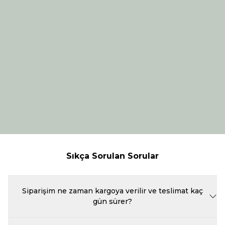
Sıkça Sorulan Sorular
Siparişim ne zaman kargoya verilir ve teslimat kaç
gün sürer?
Beka Kitap'ta verdiğiniz siparişler, ödeme onayının ardından en geç