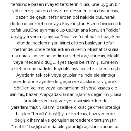
tefsirinde bazen rivayet tefsirlerinin usulüne uygun bir
yol izlemiş, bazen dirayet müfessirleri gibi davranmış,
bazen de çeşitli tefsirlerden bol nakilde bulunarak
derleme bir metin ortaya koymuştur. Eserin birinci cildi
tefsir usulüne ayrılmış olup usûlün ana konuları “kâide”
başlığıyla verilmiş, ayrıca “fasıl” ve “matlab” alt başlıkları
altında incelenmiştir. İkinci ciltten başlayan tefsir
metninde, önce tefsir edilen sûrenin Mushaf’taki sıra
numarası, adı ve adlandırma sebebi açıklanmış, Mekkî
veya Medenî olduğu, âyet sayısı belirtilmiş, sûrelerin
faziletine dair hadisler kaynaklarıyla birlikte zikredilmiştir.
Âyetlerin tek tek veya gruplar halinde ele alındığı
eserde önce âyetlerde geçen ve açıklanması gerekli
görülen kelime veya kavramların dil yönü kısaca ele
alınmış, bazen Arapçadaki kullanılışlarına değinilmiş, kısa
örnekler verilmiş, yer yer eski şiirlerden de
yararlanılmıştır. Kâsımî özellikle dikkat çekmek istediği
bilgileri “tenbîh” başlığıyla zikretmiş, bazı yerlerde
değişik ihtimal ve görüşleri serdederek tartışmıştır.
“Tenbîh” başlığı altında dile getirdiği açıklamalarının da