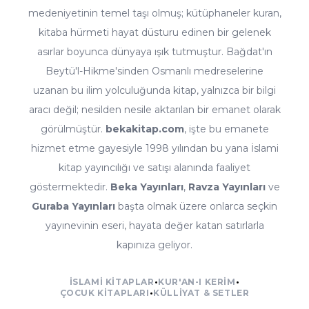
medeniyetinin temel taşı olmuş; kütüphaneler kuran,
kitaba hürmeti hayat düsturu edinen bir gelenek
asırlar boyunca dünyaya ışık tutmuştur. Bağdat'ın
Beytü'l-Hikme'sinden Osmanlı medreselerine
uzanan bu ilim yolculuğunda kitap, yalnızca bir bilgi
aracı değil; nesilden nesile aktarılan bir emanet olarak
görülmüştür.
bekakitap.com
, işte bu emanete
hizmet etme gayesiyle 1998 yılından bu yana İslami
kitap yayıncılığı ve satışı alanında faaliyet
göstermektedir.
Beka Yayınları
,
Ravza Yayınları
ve
Guraba Yayınları
başta olmak üzere onlarca seçkin
yayınevinin eseri, hayata değer katan satırlarla
kapınıza geliyor.
İSLAMI KITAPLAR
•
KUR'AN-I KERIM
•
ÇOCUK KITAPLARI
•
KÜLLIYAT & SETLER