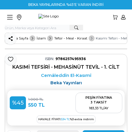
BEKA YAYINLARINDA %45'E VARAN İNDİRİM
HESA
Ana Sayfa
İslam
Tefsir - Meal - Kıraat
Kasımi Tefsiri - Mehasin
Paylaş
ISBN:
9786257495936
Favoriye Ekle
KASIMI TEFSIRI - MEHASINÜT TEVIL - 1. CILT
Cemâleddîn El-Kasımî
Beka Yayınları
PEŞİN FİYATINA
1.000
TL
%
45
3 TAKSİT
550
TL
183,33 TL/AY
HAVALE FIYATI:
534
TL
%
3
extra indirim