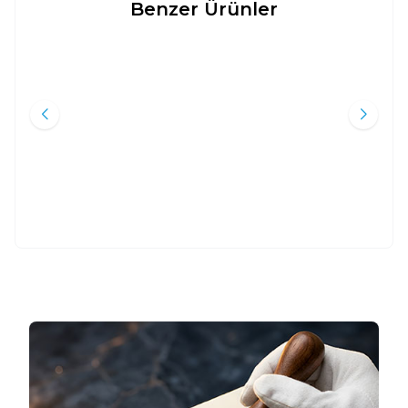
Benzer Ürünler
TEFSIRLI KUR'AN MEALI -
METINSIZ MEAL (CILTLI - ORTA
Yeni
Yeni
KUR'AN-I HAKIM VE MEAL-I
BOY)
KERIM 3 CILT (TAM METIN) -
Hasan Basri Çantay
Kolektif
HASAN BASRI ÇANTAY
Beka Yayınları
Ayfa Basın Yayın
3.000
TL
435
TL
%
55
%
45
1.350
TL
239
TL
Sepete Ekle
Sepete Ekle