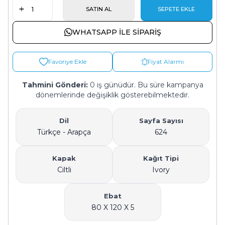
SATIN AL
SEPETE EKLE
WHATSAPP ILE SIPARIŞ
Favoriye Ekle
Fiyat Alarmı
Tahmini Gönderi:
0 iş günüdür. Bu süre kampanya
dönemlerinde değişiklik gösterebilmektedir.
Dil
Sayfa Sayısı
Türkçe - Arapça
624
Kapak
Kağıt Tipi
Ciltli
Ivory
Ebat
80 X 120 X 5