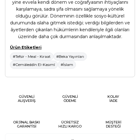
yine evvela kendi dönem ve coğrafyasının ihtiyaçlarını
karşılamaya, sadra şifa olmasını sağlamaya yönelik
olduğu görülür. Döneminin özellikle sosyo-kültürel
durumunda ıslaha gitmek istediği; verdiği bilgilerden ve
âyetlerden çıkarılan hükümlerin kendileriyle ilgili olanları
üzerinde daha çok durmasından anlaşılmaktadır.
Ürün Etiketleri
#Tefsir - Meal - Kıraat
#Beka Yayınları
#Cemâleddîn El-Kasımî
#İslam
GÜVENLİ
GÜVENLİ
KOLAY
ALIŞVERİŞ
ÖDEME
İADE
ORJİNAL BASKI
ÜCRETSİZ
MÜŞTERİ
GARANTİSİ
HIZLI KARGO
DESTEĞİ