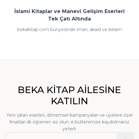
İslami Kitaplar ve Manevi Gelişim Eserleri
Tek Çatı Altında
bekakitap.com bünyesinde iman, akaid ve kelam
kitaplarından fıkıh ve ilmihal eserlerine; tefsir, meal ve
kıraat çalışmalarından hadis ve sünnet külliyatlarına;
siyer-i nebi ve İslam tarihi kaynaklarından tasavvuf
klasiklerine kadar İslami ilimlerin her dalında zengin
bir arşiv yer almaktadır. Dini kitaplar dışında tarih,
edebiyat, kişisel gelişim, çocuk kitapları, dil öğrenimi
BEKA KİTAP AİLESİNE
setleri ve sınavlara hazırlık kaynakları da sitemizde
KATILIN
okurların beğenisine sunulmaktadır:
Yeni çıkan eserleri, dönemsel kampanyaları ve üyelere özel
• Tefsir, Meal ve Kıraat:
Kur'an'ı anlama
fırsatları ilk öğrenen siz olun; e-bültenimize kaydolmanız
yolculuğu
yeterli.
• Hadis ve Sünnet:
Nebevî mirasın kaynakları