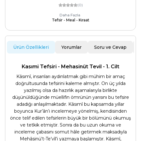
(0)
Daha Fazla
Tefsir - Meal - Kıraat
Ürün Özellikleri
Yorumlar
Soru ve Cevap
Kasımi Tefsiri - Mehasinüt Tevil - 1. Cilt
Kâsımî, insanları aydınlatmak gibi mühim bir amaç
doğrultusunda tefsirini kaleme almıştır. On üç yılda
yazılmış olsa da hazırlık aşamalarıyla birlikte
düşünüldüğünde müellifin ömrünün yarısını bu tefsire
adadığı anlaşılmaktadır. Kâsımî bu kapsamda yıllar
boyunca Kur’ân’ı incelemeye yönelmiş, kendisinden
önce telif edilen tefsirlerin büyük bir bölümünü okumuş
ve tetkik etmiştir. Sonra da bu uzun okuma ve
inceleme çabasını somut hâle getirmek maksadıyla
Mehâsinü’t-Te’vîl’i yazmaya başlamıştır. Kâsımî,