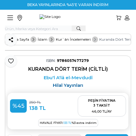
BEKA YAYINLARINDA %45'E VARAN İNDİRİM
HESA
Ana Sayfa
İslam
Kur`ân İncelemeleri
Kuranda Dört Terim (C
Paylaş
ISBN:
9786057477279
Favoriye Ekle
KURANDA DÖRT TERIM (CILTLI)
Ebu'l A'lâ el-Mevdudî
Hilal Yayınları
PEŞİN FİYATINA
250
TL
%
45
3 TAKSİT
138
TL
46,00 TL/AY
HAVALE FIYATI:
133
TL
%
3
extra indirim