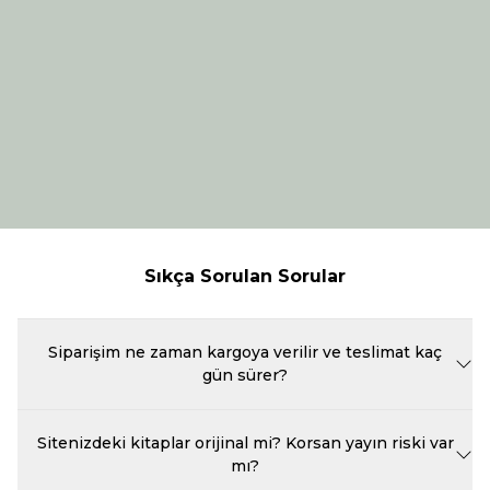
Sıkça Sorulan Sorular
Siparişim ne zaman kargoya verilir ve teslimat kaç
gün sürer?
Beka Kitap'ta verdiğiniz siparişler, ödeme onayının ardından en geç
bir iş günü içinde özenle paketlenerek kargoya teslim edilir.
Sitenizdeki kitaplar orijinal mi? Korsan yayın riski var
Kargoya verilen siparişlerin teslimat süresi, bulunduğunuz şehre ve
mı?
anlaşmalı kargo firmasının yoğunluğuna göre genellikle 1 ile 3 iş