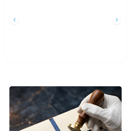
KURANIN DIL YAPISINA YÖNELIK
EL EDEBÜL ARABI
Yeni
Yeni
ELEŞTIRILER
Osman Zeki Soyyiğit
Mahfuz İlge
Siyer Akademi
Kitap Dünyası
600
TL
600
TL
%
30
%
35
420
TL
390
TL
Sepete Ekle
Sepete Ekle