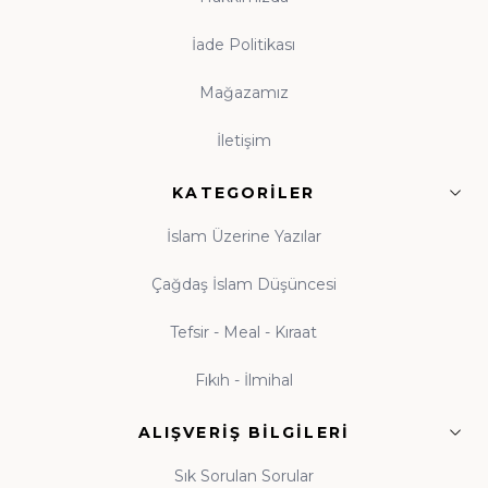
Kitap okuma alışkanlığı, çocukluk çağında atılan
tohumun ömür boyu meyve vermesidir. Evinde
İade Politikası
kitaplık bulunan, anne babasını okurken gören çocuk,
Mağazamız
kitabı hayatının tabii bir parçası olarak benimser. Hz.
Ali'nin (r.a.) "Bana bir harf öğretenin kırk yıl kölesi
İletişim
olurum" sözü, ilme verilen kıymetin en veciz
ifadesidir. Küçük yaşlardan itibaren kitapla tanışan
KATEGORILER
nesiller yetiştirmek amacıyla hazırlanan çocuk
İslam Üzerine Yazılar
koleksiyonumuz; peygamber kıssaları ve ahlak
hikâyeleriyle donatılmıştır. Beka Kitap olarak her yaş
Çağdaş İslam Düşüncesi
grubuna uygun İslami çocuk kitapları, gençlik eserleri
Tefsir - Meal - Kıraat
ve aile kitaplığı seçkileriyle, evlere okuma kültürünü
taşımayı görev biliyoruz. Tekli eserlerden
kapsamlı
Fıkıh - İlmihal
külliyat setlerine
kadar her bütçeye uygun kitap
modelleri, yeni çıkanlar ve özel yayınlar Beka Kitap'ta
ALIŞVERIŞ BILGILERI
okuyucularıyla buluşmaktadır. Çocuğunuza
Sık Sorulan Sorular