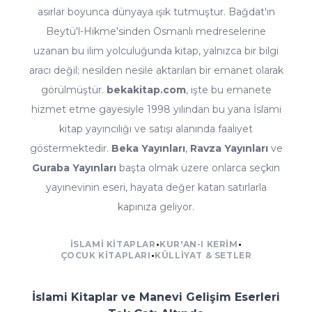
asırlar boyunca dünyaya ışık tutmuştur. Bağdat'ın
Beytü'l-Hikme'sinden Osmanlı medreselerine
uzanan bu ilim yolculuğunda kitap, yalnızca bir bilgi
aracı değil; nesilden nesile aktarılan bir emanet olarak
görülmüştür.
bekakitap.com
, işte bu emanete
hizmet etme gayesiyle 1998 yılından bu yana İslami
kitap yayıncılığı ve satışı alanında faaliyet
göstermektedir.
Beka Yayınları
,
Ravza Yayınları
ve
Guraba Yayınları
başta olmak üzere onlarca seçkin
yayınevinin eseri, hayata değer katan satırlarla
kapınıza geliyor.
İSLAMI KITAPLAR
•
KUR'AN-I KERIM
•
ÇOCUK KITAPLARI
•
KÜLLIYAT & SETLER
İslami Kitaplar ve Manevi Gelişim Eserleri