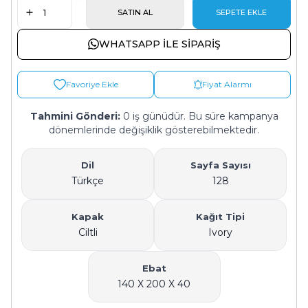
SATIN AL
SEPETE EKLE
WHATSAPP ILE SIPARIŞ
Favoriye Ekle
Fiyat Alarmı
Tahmini Gönderi:
0 iş günüdür. Bu süre kampanya
dönemlerinde değişiklik gösterebilmektedir.
Dil
Sayfa Sayısı
Türkçe
128
Kapak
Kağıt Tipi
Ciltli
Ivory
Ebat
140 X 200 X 40