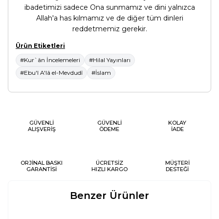
ibadetimizi sadece Ona sunmamız ve dini yalnızca
Allah'a has kılmamız ve de diğer tüm dinleri
reddetmemiz gerekir.
Ürün Etiketleri
#Kur`ân İncelemeleri
#Hilal Yayınları
#Ebu'l A'lâ el-Mevdudî
#İslam
GÜVENLİ
GÜVENLİ
KOLAY
ALIŞVERİŞ
ÖDEME
İADE
ORJİNAL BASKI
ÜCRETSİZ
MÜŞTERİ
GARANTİSİ
HIZLI KARGO
DESTEĞİ
Benzer Ürünler