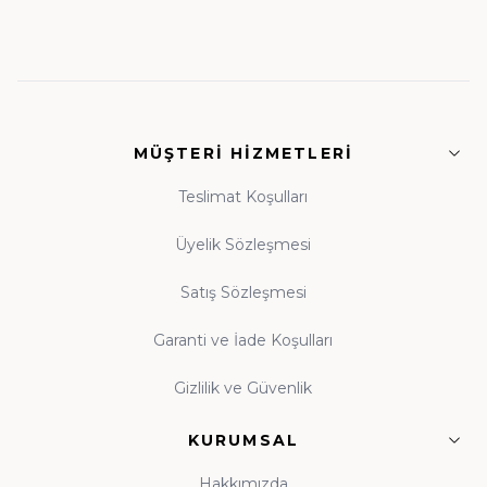
temelleri
• Fıkıh ve İlmihal:
Günlük hayatın dinî rehberleri
• Siyer ve Tarih:
Asr-ı Saadet'ten günümüze
MÜŞTERI HIZMETLERI
ışık
• Tasavvuf ve Dua:
Manevi dünyanızı
Teslimat Koşulları
zenginleştiren eserler
Üyelik Sözleşmesi
Satış Sözleşmesi
Guraba Yayınları, Ravza Yayınları ve Beka Yayınları
başta olmak üzere alanında güvenilir onlarca
Garanti ve İade Koşulları
yayınevinin eserleri, orijinal baskı garantisiyle tek çatı
Gizlilik ve Güvenlik
altında toplanmıştır.
KURUMSAL
Çocuk Kitapları ve Kitap Okuma Alışkanlığı
Hakkımızda