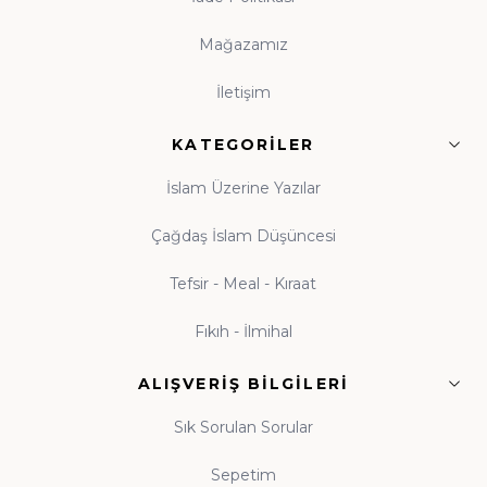
kitaplık bulunan, anne babasını okurken gören çocuk,
Mağazamız
kitabı hayatının tabii bir parçası olarak benimser. Hz.
Ali'nin (r.a.) "Bana bir harf öğretenin kırk yıl kölesi
İletişim
olurum" sözü, ilme verilen kıymetin en veciz
ifadesidir. Küçük yaşlardan itibaren kitapla tanışan
KATEGORILER
nesiller yetiştirmek amacıyla hazırlanan çocuk
İslam Üzerine Yazılar
koleksiyonumuz; peygamber kıssaları ve ahlak
hikâyeleriyle donatılmıştır. Beka Kitap olarak her yaş
Çağdaş İslam Düşüncesi
grubuna uygun İslami çocuk kitapları, gençlik eserleri
Tefsir - Meal - Kıraat
ve aile kitaplığı seçkileriyle, evlere okuma kültürünü
taşımayı görev biliyoruz. Tekli eserlerden
kapsamlı
Fıkıh - İlmihal
külliyat setlerine
kadar her bütçeye uygun kitap
modelleri, yeni çıkanlar ve özel yayınlar Beka Kitap'ta
ALIŞVERIŞ BILGILERI
okuyucularıyla buluşmaktadır. Çocuğunuza
Sık Sorulan Sorular
alacağınız her kitap, onun zihin ve gönül dünyasına
yapılmış bir yatırımdır.
Sepetim