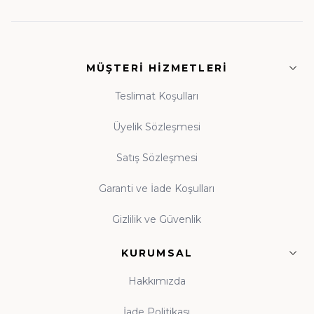
• Fıkıh ve İlmihal:
Günlük hayatın dinî rehberleri
• Siyer ve Tarih:
Asr-ı Saadet'ten günümüze
MÜŞTERI HIZMETLERI
ışık
• Tasavvuf ve Dua:
Manevi dünyanızı
Teslimat Koşulları
zenginleştiren eserler
Üyelik Sözleşmesi
Satış Sözleşmesi
Guraba Yayınları, Ravza Yayınları ve Beka Yayınları
başta olmak üzere alanında güvenilir onlarca
Garanti ve İade Koşulları
yayınevinin eserleri, orijinal baskı garantisiyle tek çatı
Gizlilik ve Güvenlik
altında toplanmıştır.
KURUMSAL
Çocuk Kitapları ve Kitap Okuma Alışkanlığı
Hakkımızda
Kitap okuma alışkanlığı, çocukluk çağında atılan
tohumun ömür boyu meyve vermesidir. Evinde
İade Politikası