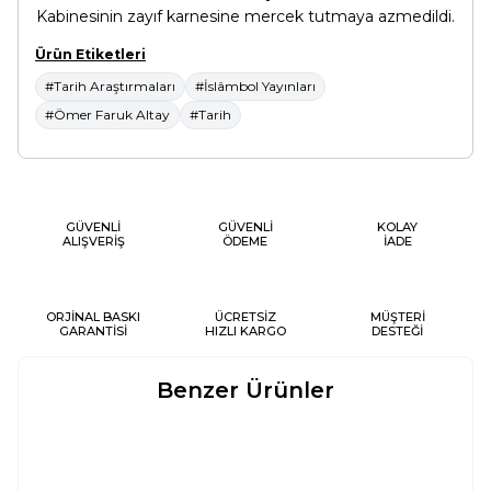
Kabinesinin zayıf karnesine mercek tutmaya azmedildi.
Ürün Etiketleri
#Tarih Araştırmaları
#İslâmbol Yayınları
#Ömer Faruk Altay
#Tarih
GÜVENLİ
GÜVENLİ
KOLAY
ALIŞVERİŞ
ÖDEME
İADE
ORJİNAL BASKI
ÜCRETSİZ
MÜŞTERİ
GARANTİSİ
HIZLI KARGO
DESTEĞİ
Benzer Ürünler
MÜSLÜMANLARIN TARIHINE
KERBELA OLAYI
Yeni
Yeni
GIRIŞ
Ali Rıza
İhsan Süreyya Sırma