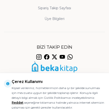
Sipariş Takip Sayfası
Neden Beka Kitap'ı Tercih Etmelisiniz?
Orijinal Baskı ve Temin:
Üye Bilgileri
Sitemizdeki bütün
kitaplar yayınevlerinden orijinal olarak temin
edilmekte ve titizlikle paketlenerek
gönderilmektedir. Aradığınız bir eseri
bulamazsanız, müşteri hizmetlerimize iletmeniz
BIZI TAKIP EDIN
yeterlidir; sizin için en kısa sürede temin edelim.
Güvenli Ödeme ve Hızlı Kargo:
Siparişleriniz en
geç bir iş günü içinde kargoya teslim edilir;
© 2026 Beka Kitap
ödemeleriniz 256-bit SSL sertifikasıyla güvence
Çerez Kullanımı
altındadır.
Kişisel verileriniz, hizmetlerimizin daha iyi bir şekilde sunulması
Müşteri Memnuniyeti:
Teslim aldığınız üründe
için mevzuata uygun bir şekilde toplanıp işlenir. Konuyla ilgili
Ajanstek E-Ticaret Danışmanlığı Tarafından Yapılmıştır.
detaylı bilgi almak için Gizlilik Politikamızı inceleyebilirsiniz.
herhangi bir sorun yaşamanız halinde 14 gün
Reddet
seçeneğine tıklamanız halinde yalnızca internet sitemizin
içinde koşulsuz iade hakkınız saklıdır; özenli
çalışması için gerekli çerezler kullanılacaktır.