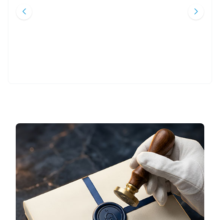
Beyan Yayınları
Beyan Yayınları
330
TL
620
TL
%
35
%
35
215
TL
403
TL
Sepete Ekle
Sepete Ekle