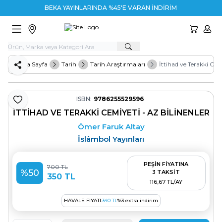
BEKA YAYINLARINDA %45'E VARAN İNDİRİM
HESA
Ana Sayfa
Tarih
Tarih Araştırmaları
İttihad ve Terakki Cem
Paylaş
ISBN:
9786255529596
Favoriye Ekle
İTTIHAD VE TERAKKI CEMIYETI - AZ BILINENLER
Ömer Faruk Altay
İslâmbol Yayınları
PEŞİN FİYATINA
700
TL
%
50
3 TAKSİT
350
TL
116,67 TL/AY
HAVALE FIYATI:
340
TL
%
3
extra indirim