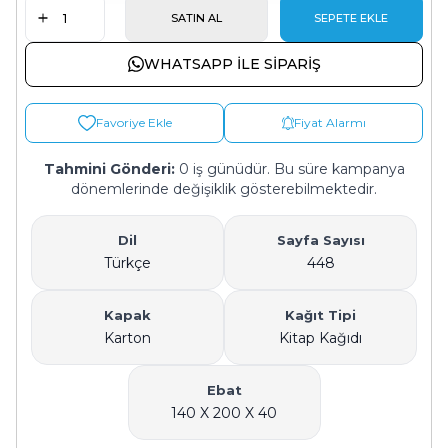
SATIN AL
SEPETE EKLE
WHATSAPP ILE SIPARIŞ
Favoriye Ekle
Fiyat Alarmı
Tahmini Gönderi:
0 iş günüdür. Bu süre kampanya
dönemlerinde değişiklik gösterebilmektedir.
Dil
Sayfa Sayısı
Türkçe
448
Kapak
Kağıt Tipi
Karton
Kitap Kağıdı
Ebat
140 X 200 X 40