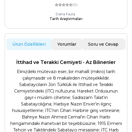
(0)
Daha Fazla
Tarih Araştırmaları
Ürün Özellikleri
Yorumlar
Soru ve Cevap
İttihad ve Terakki Cemiyeti - Az Bilinenler
Elinizdeki mütevazı eser, bir mahallî (mikro) tarih
çalışmasıdır ve 8 makaleden müteşekkildir.
Sabataycıların Jön Türklük ile İttihad ve Terakki
Cemiyetindeki (İTC) nüfuzuna; Hareket Ordusunun
gayr-i müslim cihetine; Sadrazam Talat’ın
Sabataycılığına; Harbiye Nazırı Enver’in ilginç
hususiyetlerine; İTC’nin Cihan Harbine giriş vetiresine;
Bahriye Nazırı Ahmed Cemal’in Cihan Harbi
hengamındaki ihanetvari bir teşebbüsüne; 1915 Ermeni
Tehciri ve Taktilindeki Sabataycı mesaisine; İTC Harb