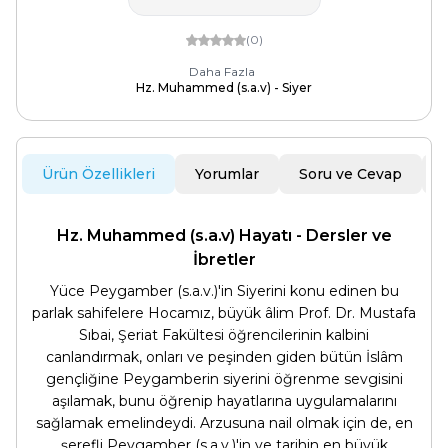
(0)
Daha Fazla
Hz. Muhammed (s.a.v) - Siyer
Ürün Özellikleri
Yorumlar
Soru ve Cevap
Hz. Muhammed (s.a.v) Hayatı - Dersler ve
İbretler
Yüce Peygamber (s.a.v.)'in Siyerini konu edinen bu
parlak sahifelere Hocamız, büyük âlim Prof. Dr. Mustafa
Sıbai, Şeriat Fakültesi öğrencilerinin kalbini
canlandırmak, onları ve peşinden giden bütün İslâm
gençliğine Pey­gamberin siyerini öğrenme sevgisini
aşılamak, bunu öğrenip hayatlarına uygulamalarını
sağlamak emelindeydi. Arzusuna nail olmak için de, en
şerefli Peygamber (s.a.v.)'in ve tarihin en büyük