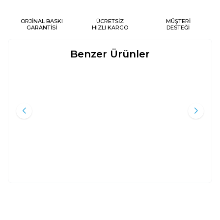
ORJİNAL BASKI
ÜCRETSİZ
MÜŞTERİ
GARANTİSİ
HIZLI KARGO
DESTEĞİ
Benzer Ürünler
SIYER-I NEBI (2 CILT TAKIM -
SON PEYGAMBER HZ.
Yeni
Yeni
TERMO DERI)
MUHAMMED SALLALAHU ALEYHI
VE SELLEM;DIN VE DEVLET
Ali Muhammed Sallabi
Abdulaziz b. İbrahim el
Ömeri
Ravza Yayınları
Beka Yayınları
4.000
TL
500
TL
%
50
%
45
2.000
TL
275
TL
Sepete Ekle
Sepete Ekle