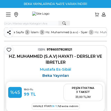
BEKA YAYINLARINDA %45'E VARAN İNDİRİM
HESA
Ana Sayfa
İslam
Hz. Muhammed (s.a.v) - Siyer
Hz. Muhamme
Paylaş
ISBN:
9786057828521
Favoriye Ekle
HZ. MUHAMMED (S.A.V) HAYATI - DERSLER VE
İBRETLER
Mustafa Es-Sibâî
Beka Yayınları
PEŞİN FİYATINA
180
TL
%
45
3 TAKSİT
99
TL
33,00 TL/AY
HAVALE FIYATI:
96
TL
%
3
extra indirim