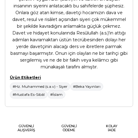
insanının siyerini anlatacaktı bu sahifelerde şüphesiz.
Onlara göz atan kimse, davetçi hocamızın dava ve
davet, resul ve risâlet açısından siyeri çok mü­kemmel
bir şekilde kavradığını anlamakta güçlük çekmez.
Davet ve hidayet konularında Resûlullah (a.s.)'in attığı
adımları kavramaktan üstün tecrübesinden dolayı her
yerde davetçinin alacağı ders ve ibretlere parmak
basmayı başarmıştır. Onun için olayları ne bir tarihçi gibi
sergilemiş ve ne de bir fakih veya kelâmcı gibi
münakaşalı tarafını almıştır.
Ürün Etiketleri
#Hz. Muhammed (s.a.v) - Siyer
#Beka Yayınları
#Mustafa Es-Sibâî
#İslam
GÜVENLİ
GÜVENLİ
KOLAY
ALIŞVERİŞ
ÖDEME
İADE