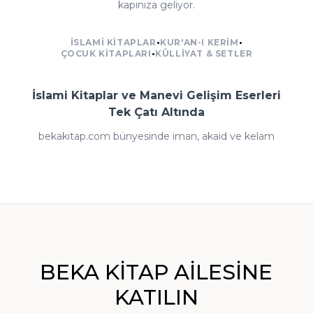
kapınıza geliyor.
İSLAMI KITAPLAR
•
KUR'AN-I KERIM
•
ÇOCUK KITAPLARI
•
KÜLLIYAT & SETLER
İslami Kitaplar ve Manevi Gelişim Eserleri
Tek Çatı Altında
bekakitap.com bünyesinde iman, akaid ve kelam
kitaplarından fıkıh ve ilmihal eserlerine; tefsir, meal ve
kıraat çalışmalarından hadis ve sünnet külliyatlarına;
siyer-i nebi ve İslam tarihi kaynaklarından tasavvuf
klasiklerine kadar İslami ilimlerin her dalında zengin
bir arşiv yer almaktadır. Dini kitaplar dışında tarih,
edebiyat, kişisel gelişim, çocuk kitapları, dil öğrenimi
BEKA KİTAP AİLESİNE
setleri ve sınavlara hazırlık kaynakları da sitemizde
KATILIN
okurların beğenisine sunulmaktadır: