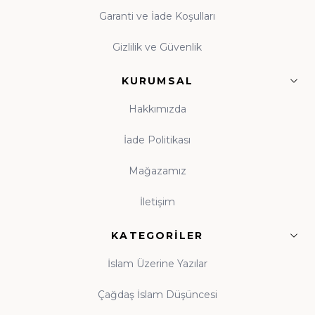
başta olmak üzere alanında güvenilir onlarca
Garanti ve İade Koşulları
yayınevinin eserleri, orijinal baskı garantisiyle tek çatı
Gizlilik ve Güvenlik
altında toplanmıştır.
KURUMSAL
Çocuk Kitapları ve Kitap Okuma Alışkanlığı
Hakkımızda
Kitap okuma alışkanlığı, çocukluk çağında atılan
tohumun ömür boyu meyve vermesidir. Evinde
İade Politikası
kitaplık bulunan, anne babasını okurken gören çocuk,
Mağazamız
kitabı hayatının tabii bir parçası olarak benimser. Hz.
Ali'nin (r.a.) "Bana bir harf öğretenin kırk yıl kölesi
İletişim
olurum" sözü, ilme verilen kıymetin en veciz
ifadesidir. Küçük yaşlardan itibaren kitapla tanışan
KATEGORILER
nesiller yetiştirmek amacıyla hazırlanan çocuk
İslam Üzerine Yazılar
koleksiyonumuz; peygamber kıssaları ve ahlak
hikâyeleriyle donatılmıştır. Beka Kitap olarak her yaş
Çağdaş İslam Düşüncesi
grubuna uygun İslami çocuk kitapları, gençlik eserleri