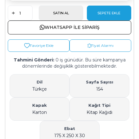
SATIN AL
SEPETE EKLE
WHATSAPP ILE SIPARIŞ
Favoriye Ekle
Fiyat Alarmı
Tahmini Gönderi:
0 iş günüdür. Bu süre kampanya
dönemlerinde değişiklik gösterebilmektedir.
Dil
Sayfa Sayısı
Türkçe
154
Kapak
Kağıt Tipi
Karton
Kitap Kağıdı
Ebat
175 X 250 X 30