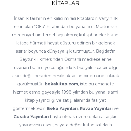
KİTAPLAR
özel talepleriniz de imkânlar dâhilinde değerlendirilir.
İnsanlık tarihinin en kalıcı mirası kitaplardır. Vahyin ilk
emri olan "Oku" hitabından bu yana ilim, Müslüman
medeniyetinin temel taşı olmuş; kütüphaneler kuran,
kitaba hürmeti hayat düsturu edinen bir gelenek
asırlar boyunca dünyaya ışık tutmuştur. Bağdat'ın
Beytü'l-Hikme'sinden Osmanlı medreselerine
uzanan bu ilim yolculuğunda kitap, yalnızca bir bilgi
aracı değil; nesilden nesile aktarılan bir emanet olarak
görülmüştür.
bekakitap.com
, işte bu emanete
hizmet etme gayesiyle 1998 yılından bu yana İslami
kitap yayıncılığı ve satışı alanında faaliyet
göstermektedir.
Beka Yayınları
,
Ravza Yayınları
ve
Guraba Yayınları
başta olmak üzere onlarca seçkin
yayınevinin eseri, hayata değer katan satırlarla