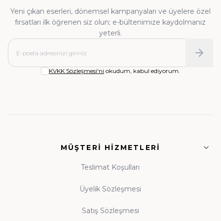
Yeni çıkan eserleri, dönemsel kampanyaları ve üyelere özel
• Tefsir, Meal ve Kıraat:
Kur'an'ı anlama
fırsatları ilk öğrenen siz olun; e-bültenimize kaydolmanız
yolculuğu
yeterli.
• Hadis ve Sünnet:
Nebevî mirasın kaynakları
• İman, Akaid ve Kelam:
Sağlam itikadın
KVKK Sözleşmesi'ni
okudum, kabul ediyorum.
temelleri
• Fıkıh ve İlmihal:
Günlük hayatın dinî rehberleri
• Siyer ve Tarih:
Asr-ı Saadet'ten günümüze
MÜŞTERI HIZMETLERI
ışık
• Tasavvuf ve Dua:
Manevi dünyanızı
Teslimat Koşulları
zenginleştiren eserler
Üyelik Sözleşmesi
Satış Sözleşmesi
Guraba Yayınları, Ravza Yayınları ve Beka Yayınları