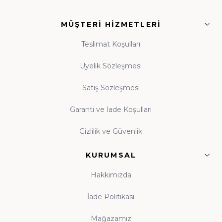
• Siyer ve Tarih:
Asr-ı Saadet'ten günümüze
MÜŞTERI HIZMETLERI
ışık
• Tasavvuf ve Dua:
Manevi dünyanızı
Teslimat Koşulları
zenginleştiren eserler
Üyelik Sözleşmesi
Satış Sözleşmesi
Guraba Yayınları, Ravza Yayınları ve Beka Yayınları
başta olmak üzere alanında güvenilir onlarca
Garanti ve İade Koşulları
yayınevinin eserleri, orijinal baskı garantisiyle tek çatı
Gizlilik ve Güvenlik
altında toplanmıştır.
KURUMSAL
Çocuk Kitapları ve Kitap Okuma Alışkanlığı
Hakkımızda
Kitap okuma alışkanlığı, çocukluk çağında atılan
tohumun ömür boyu meyve vermesidir. Evinde
İade Politikası
kitaplık bulunan, anne babasını okurken gören çocuk,
Mağazamız
kitabı hayatının tabii bir parçası olarak benimser. Hz.