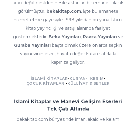
aracı değil; nesilden nesile aktarılan bir emanet olarak
görülmüştür.
bekakitap.com
, işte bu emanete
hizmet etme gayesiyle 1998 yılından bu yana İslami
kitap yayıncılığı ve satışı alanında faaliyet
göstermektedir.
Beka Yayınları
,
Ravza Yayınları
ve
Guraba Yayınları
başta olmak üzere onlarca seçkin
yayınevinin eseri, hayata değer katan satırlarla
kapınıza geliyor.
İSLAMI KITAPLAR
•
KUR'AN-I KERIM
•
ÇOCUK KITAPLARI
•
KÜLLIYAT & SETLER
İslami Kitaplar ve Manevi Gelişim Eserleri
Tek Çatı Altında
bekakitap.com bünyesinde iman, akaid ve kelam
kitaplarından fıkıh ve ilmihal eserlerine; tefsir, meal ve