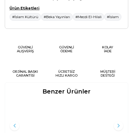
Ürün Etiketleri
#İslam Kültürü
#Beka Yayınları
#Mecdi El-Hilali
#İslam
GÜVENLİ
GÜVENLİ
KOLAY
ALIŞVERİŞ
ÖDEME
İADE
ORJİNAL BASKI
ÜCRETSİZ
MÜŞTERİ
GARANTİSİ
HIZLI KARGO
DESTEĞİ
Benzer Ürünler
PEYGAMBERSIZ BIR DIN
PEYGAMBERIMIZIN ABDEST
Yeni
Yeni
ALMA VE NAMAZ KILMA ŞEKLI
Alaeddin Palevi
İbn-i Kayyım El-Cevziyye
İtisam Yayınları
Karınca & Polen Yayınları
400
TL
140
TL