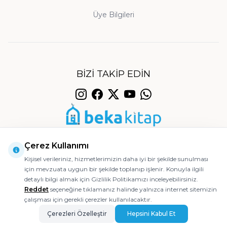
Orijinal Baskı ve Temin:
Üye Bilgileri
Sitemizdeki bütün
kitaplar yayınevlerinden orijinal olarak temin
edilmekte ve titizlikle paketlenerek
gönderilmektedir. Aradığınız bir eseri
bulamazsanız, müşteri hizmetlerimize iletmeniz
BIZI TAKIP EDIN
yeterlidir; sizin için en kısa sürede temin edelim.
Güvenli Ödeme ve Hızlı Kargo:
Siparişleriniz en
geç bir iş günü içinde kargoya teslim edilir;
© 2026 Beka Kitap
ödemeleriniz 256-bit SSL sertifikasıyla güvence
Çerez Kullanımı
altındadır.
Kişisel verileriniz, hizmetlerimizin daha iyi bir şekilde sunulması
Müşteri Memnuniyeti:
Teslim aldığınız üründe
için mevzuata uygun bir şekilde toplanıp işlenir. Konuyla ilgili
Ajanstek E-Ticaret Danışmanlığı Tarafından Yapılmıştır.
detaylı bilgi almak için Gizlilik Politikamızı inceleyebilirsiniz.
herhangi bir sorun yaşamanız halinde 14 gün
Reddet
seçeneğine tıklamanız halinde yalnızca internet sitemizin
içinde koşulsuz iade hakkınız saklıdır; özenli
çalışması için gerekli çerezler kullanılacaktır.
paketleme ile sorunsuz bir alışveriş deneyimi
Çerezleri Özelleştir
Hepsini Kabul Et
sunuyoruz.