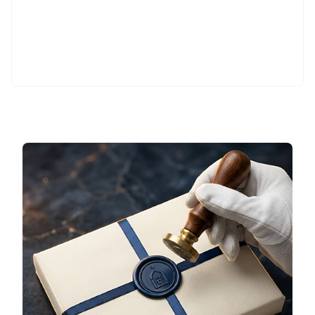
%
45
%
45
220
TL
77
TL
Sepete Ekle
Sepete Ekle