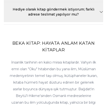
talebi de değerlendirilmektedir. Toplu sipariş talepleriniz için
Beka Kitap'ta yıl boyunca dönemsel kampanyalar, yayınevi
sepetinizi oluşturmadan önce müşteri hizmetlerimizle iletişime
indirimleri ve sepet fırsatları düzenlenmektedir. Bu fırsatlardan ilk
Hediye olarak kitap göndermek istiyorum; farklı
geçmeniz yeterlidir; adet ve bütçenize göre en uygun teklifi
siz haberdar olmak için e-bültenimize abone olabilir, sitemizin
adrese teslimat yapılıyor mu?
hazırlayıp fatura süreçlerini kurumunuza göre düzenleriz.
kampanyalar sayfasını takip edebilirsiniz. Ayrıca beğendiğiniz
ürünlere fiyat alarmı kurarsanız, o kitabın fiyatı düştüğünde size
Elbette. Sipariş sırasında teslimat adresi olarak hediye göndermek
otomatik bildirim gönderilir. Ramazan, üç aylar ve okula dönüş
istediğiniz kişinin adresini girmeniz yeterlidir; fatura bilgileriniz
gibi dönemlerde özel seçkiler ve avantajlı setler de sitemizde yerini
size, kitap ise sevdiğinize ulaşır. Kitap, hediye olarak vermeye en
almaktadır.
uygun kültür ürünüdür; hediyelik ürünler kategorimizdeki
seçeneklerle siparişinizi zenginleştirebilirsiniz. Sipariş notu
BEKA KİTAP: HAYATA ANLAM KATAN
bölümüne isteğinizi yazmanız halinde, paketleme konusundaki
KİTAPLAR
özel talepleriniz de imkânlar dâhilinde değerlendirilir.
İnsanlık tarihinin en kalıcı mirası kitaplardır. Vahyin ilk
emri olan "Oku" hitabından bu yana ilim, Müslüman
medeniyetinin temel taşı olmuş; kütüphaneler kuran,
kitaba hürmeti hayat düsturu edinen bir gelenek
asırlar boyunca dünyaya ışık tutmuştur. Bağdat'ın
Beytü'l-Hikme'sinden Osmanlı medreselerine
uzanan bu ilim yolculuğunda kitap, yalnızca bir bilgi