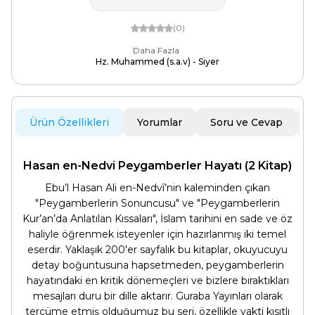
(0)
Daha Fazla
Hz. Muhammed (s.a.v) - Siyer
Ürün Özellikleri
Yorumlar
Soru ve Cevap
Hasan en-Nedvi Peygamberler Hayatı (2 Kitap)
Ebu’l Hasan Ali en-Nedvî’nin kaleminden çıkan
"Peygamberlerin Sonuncusu" ve "Peygamberlerin
Kur’an’da Anlatılan Kıssaları", İslam tarihini en sade ve öz
haliyle öğrenmek isteyenler için hazırlanmış iki temel
eserdir. Yaklaşık 200'er sayfalık bu kitaplar, okuyucuyu
detay boğuntusuna hapsetmeden, peygamberlerin
hayatındaki en kritik dönemeçleri ve bizlere bıraktıkları
mesajları duru bir dille aktarır. Guraba Yayınları olarak
tercüme etmiş olduğumuz bu seri, özellikle vakti kısıtlı