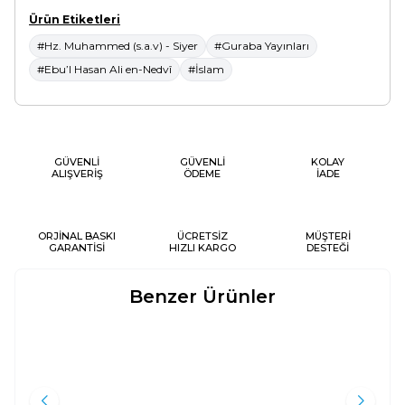
Ürün Etiketleri
#Hz. Muhammed (s.a.v) - Siyer
#Guraba Yayınları
#Ebu’l Hasan Ali en-Nedvî
#İslam
GÜVENLİ
GÜVENLİ
KOLAY
ALIŞVERİŞ
ÖDEME
İADE
ORJİNAL BASKI
ÜCRETSİZ
MÜŞTERİ
GARANTİSİ
HIZLI KARGO
DESTEĞİ
Benzer Ürünler
SIYER-I NEBI (2 CILT TAKIM -
SON PEYGAMBER HZ.
Yeni
Yeni
TERMO DERI)
MUHAMMED SALLALAHU ALEYHI
VE SELLEM;DIN VE DEVLET
Ali Muhammed Sallabi
Abdulaziz b. İbrahim el
Ömeri
Ravza Yayınları
Beka Yayınları