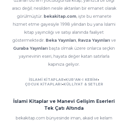
uzanan bu ilim yolculuğunda kitap, yalnızca bir bilgi
aracı değil; nesilden nesile aktarılan bir emanet olarak
görülmüştür.
bekakitap.com
, işte bu emanete
hizmet etme gayesiyle 1998 yılından bu yana İslami
kitap yayıncılığı ve satışı alanında faaliyet
göstermektedir.
Beka Yayınları
,
Ravza Yayınları
ve
Guraba Yayınları
başta olmak üzere onlarca seçkin
yayınevinin eseri, hayata değer katan satırlarla
kapınıza geliyor.
İSLAMI KITAPLAR
•
KUR'AN-I KERIM
•
ÇOCUK KITAPLARI
•
KÜLLIYAT & SETLER
İslami Kitaplar ve Manevi Gelişim Eserleri
Tek Çatı Altında
bekakitap.com bünyesinde iman, akaid ve kelam
kitaplarından fıkıh ve ilmihal eserlerine; tefsir, meal ve