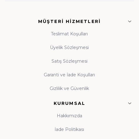
• Fıkıh ve İlmihal:
Günlük hayatın dinî rehberleri
• Siyer ve Tarih:
Asr-ı Saadet'ten günümüze
MÜŞTERI HIZMETLERI
ışık
• Tasavvuf ve Dua:
Manevi dünyanızı
Teslimat Koşulları
zenginleştiren eserler
Üyelik Sözleşmesi
Satış Sözleşmesi
Guraba Yayınları, Ravza Yayınları ve Beka Yayınları
başta olmak üzere alanında güvenilir onlarca
Garanti ve İade Koşulları
yayınevinin eserleri, orijinal baskı garantisiyle tek çatı
Gizlilik ve Güvenlik
altında toplanmıştır.
KURUMSAL
Çocuk Kitapları ve Kitap Okuma Alışkanlığı
Hakkımızda
Kitap okuma alışkanlığı, çocukluk çağında atılan
tohumun ömür boyu meyve vermesidir. Evinde
İade Politikası
kitaplık bulunan, anne babasını okurken gören çocuk,