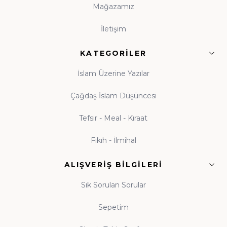
Mağazamız
kitabı hayatının tabii bir parçası olarak benimser. Hz.
Ali'nin (r.a.) "Bana bir harf öğretenin kırk yıl kölesi
İletişim
olurum" sözü, ilme verilen kıymetin en veciz
ifadesidir. Küçük yaşlardan itibaren kitapla tanışan
KATEGORILER
nesiller yetiştirmek amacıyla hazırlanan çocuk
İslam Üzerine Yazılar
koleksiyonumuz; peygamber kıssaları ve ahlak
hikâyeleriyle donatılmıştır. Beka Kitap olarak her yaş
Çağdaş İslam Düşüncesi
grubuna uygun İslami çocuk kitapları, gençlik eserleri
Tefsir - Meal - Kıraat
ve aile kitaplığı seçkileriyle, evlere okuma kültürünü
taşımayı görev biliyoruz. Tekli eserlerden
kapsamlı
Fıkıh - İlmihal
külliyat setlerine
kadar her bütçeye uygun kitap
modelleri, yeni çıkanlar ve özel yayınlar Beka Kitap'ta
ALIŞVERIŞ BILGILERI
okuyucularıyla buluşmaktadır. Çocuğunuza
Sık Sorulan Sorular
alacağınız her kitap, onun zihin ve gönül dünyasına
yapılmış bir yatırımdır.
Sepetim