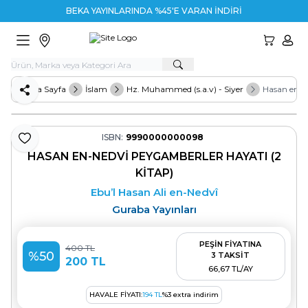
BEKA YAYINLARINDA %45'E VARAN İNDİRİM
HESA
Ana Sayfa
İslam
Hz. Muhammed (s.a.v) - Siyer
Hasan en-N
Paylaş
ISBN:
9990000000098
Favoriye Ekle
HASAN EN-NEDVI PEYGAMBERLER HAYATI (2
KITAP)
Ebu’l Hasan Ali en-Nedvî
Guraba Yayınları
PEŞİN FİYATINA
400
TL
%
50
3 TAKSİT
200
TL
66,67 TL/AY
HAVALE FIYATI:
194
TL
%
3
extra indirim