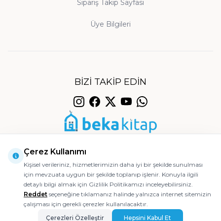
Sipariş Takip Sayfası
Neden Beka Kitap'ı Tercih Etmelisiniz?
Orijinal Baskı ve Temin:
Üye Bilgileri
Sitemizdeki bütün
kitaplar yayınevlerinden orijinal olarak temin
edilmekte ve titizlikle paketlenerek
gönderilmektedir. Aradığınız bir eseri
bulamazsanız, müşteri hizmetlerimize iletmeniz
BIZI TAKIP EDIN
yeterlidir; sizin için en kısa sürede temin edelim.
Güvenli Ödeme ve Hızlı Kargo:
Siparişleriniz en
geç bir iş günü içinde kargoya teslim edilir;
© 2026 Beka Kitap
ödemeleriniz 256-bit SSL sertifikasıyla güvence
Çerez Kullanımı
altındadır.
Kişisel verileriniz, hizmetlerimizin daha iyi bir şekilde sunulması
Müşteri Memnuniyeti:
Teslim aldığınız üründe
için mevzuata uygun bir şekilde toplanıp işlenir. Konuyla ilgili
Ajanstek E-Ticaret Danışmanlığı Tarafından Yapılmıştır.
detaylı bilgi almak için Gizlilik Politikamızı inceleyebilirsiniz.
herhangi bir sorun yaşamanız halinde 14 gün
Reddet
seçeneğine tıklamanız halinde yalnızca internet sitemizin
içinde koşulsuz iade hakkınız saklıdır; özenli
çalışması için gerekli çerezler kullanılacaktır.
paketleme ile sorunsuz bir alışveriş deneyimi
Çerezleri Özelleştir
Hepsini Kabul Et