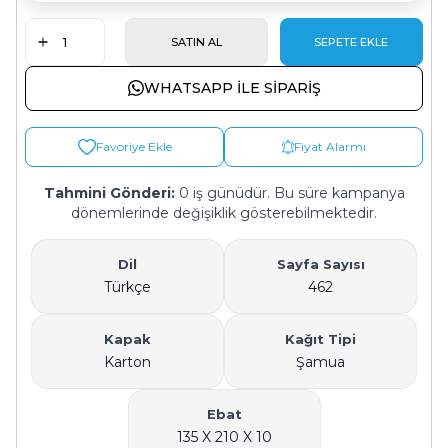
SATIN AL
SEPETE EKLE
WHATSAPP ILE SIPARIŞ
Favoriye Ekle
Fiyat Alarmı
Tahmini Gönderi:
0 iş günüdür. Bu süre kampanya
dönemlerinde değişiklik gösterebilmektedir.
Dil
Sayfa Sayısı
Türkçe
462
Kapak
Kağıt Tipi
Karton
Şamua
Ebat
135 X 210 X 10