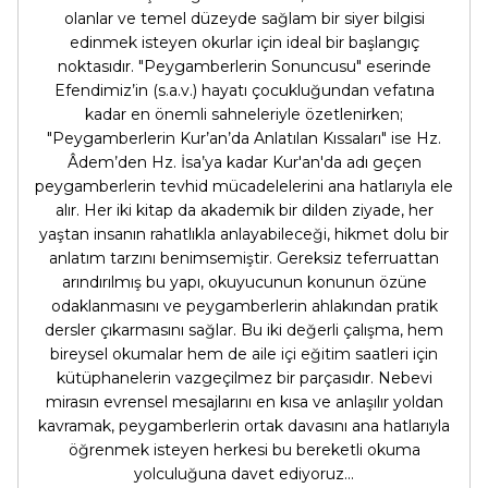
olanlar ve temel düzeyde sağlam bir siyer bilgisi
edinmek isteyen okurlar için ideal bir başlangıç
noktasıdır. "Peygamberlerin Sonuncusu" eserinde
Efendimiz’in (s.a.v.) hayatı çocukluğundan vefatına
kadar en önemli sahneleriyle özetlenirken;
"Peygamberlerin Kur’an’da Anlatılan Kıssaları" ise Hz.
Âdem’den Hz. İsa’ya kadar Kur'an'da adı geçen
peygamberlerin tevhid mücadelelerini ana hatlarıyla ele
alır. Her iki kitap da akademik bir dilden ziyade, her
yaştan insanın rahatlıkla anlayabileceği, hikmet dolu bir
anlatım tarzını benimsemiştir. Gereksiz teferruattan
arındırılmış bu yapı, okuyucunun konunun özüne
odaklanmasını ve peygamberlerin ahlakından pratik
dersler çıkarmasını sağlar. Bu iki değerli çalışma, hem
bireysel okumalar hem de aile içi eğitim saatleri için
kütüphanelerin vazgeçilmez bir parçasıdır. Nebevi
mirasın evrensel mesajlarını en kısa ve anlaşılır yoldan
kavramak, peygamberlerin ortak davasını ana hatlarıyla
öğrenmek isteyen herkesi bu bereketli okuma
yolculuğuna davet ediyoruz...