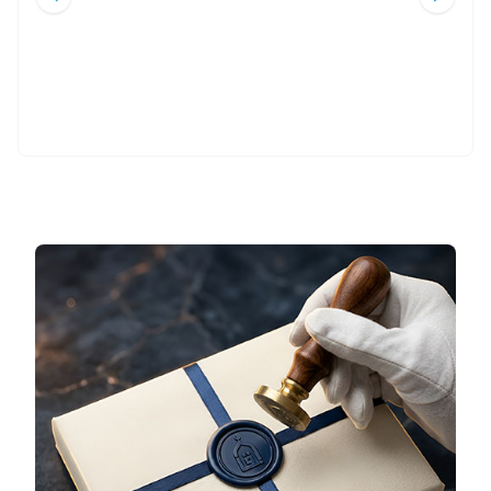
4.000
TL
500
TL
%
50
%
45
2.000
TL
275
TL
Sepete Ekle
Sepete Ekle