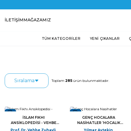
İLETIŞIM
MAĞAZAMIZ
TÜM KATEGORİLER
YENİ ÇIKANLAR
Sıralama
Toplam
285
ürün bulunmaktadır.
Yeni
Yeni
İSLAM FIKHI
GENÇ HOCALARA
ANSIKLOPEDISI - VEHBE
NASIHATLER ‘HOCALIK
ZUHAYLI (10 CILT BÜYÜK
SANATI’
Prof. Dr. Vehbe Zuhayli
Yılmaz Aytekin