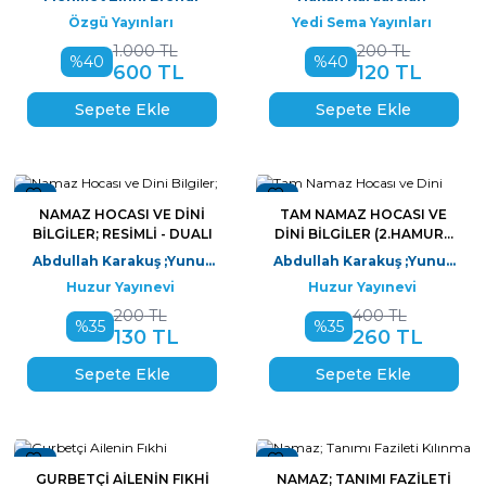
Özgü Yayınları
Yedi Sema Yayınları
1.000
TL
200
TL
%
40
%
40
600
TL
120
TL
Sepete Ekle
Sepete Ekle
Yeni
Yeni
NAMAZ HOCASI VE DINI
TAM NAMAZ HOCASI VE
BILGILER; RESIMLI - DUALI
DINI BILGILER (2.HAMUR);
RESIMLI - DUALI
Abdullah Karakuş ;Yunus
Abdullah Karakuş ;Yunus
Sağlam
Sağlam
Huzur Yayınevi
Huzur Yayınevi
200
TL
400
TL
%
35
%
35
130
TL
260
TL
Sepete Ekle
Sepete Ekle
Yeni
Yeni
GURBETÇI AILENIN FIKHI
NAMAZ; TANIMI FAZILETI