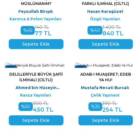
MÜSLÜMANIM?
FARKLI İLMIHAL (CILTLI)
Feyzullah Birışık
Hasan Karagüzel
Karınca & Polen Yayınları
Özgü Yayınları
140
TL
1.400
TL
%
45
%
40
77
TL
840
TL
Sepete Ekle
Sepete Ekle
Yeni
Yeni
DELILLERIYLE BÜYÜK ŞAFII
ADAB-I MUAŞERET; EDEB
İLMIHALI (CILTLI)
YA HU!
Ahmed bin Hüseyin
Mustafa Necati Bursalı
bin;Ahmed El-Asfehani
Ravza Yayınları
Çelik Yayınevi
Eş-Şafii;K
900
TL
390
TL
%
50
%
35
450
TL
254
TL
Sepete Ekle
Sepete Ekle