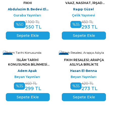
FIKHI
VAAZ, NASIHAT, İRŞAD
(CILTLI)
Abdulazim B. Bedevi El-
Ragıp Güzel
halefi
Guraba Yayınları
Çelik Yayınevi
1.100
TL
450
TL
%
50
%
35
550
TL
293
TL
Sepete Ekle
Sepete Ekle
Yeni
Yeni
İSLÂM TARIHI
FIKIH RESALESI; ARAPÇA
KONUSUNDA BILINMESI
ASLIYLA BIRLIKTE
GEREKEN 88 SORU
Adem Apak
Hasan El-Benna
Beyan Yayınları
Beyan Yayınları
460
TL
420
TL
%
35
%
35
299
TL
273
TL
Sepete Ekle
Sepete Ekle