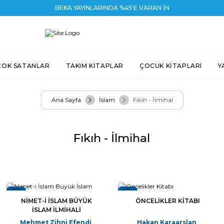
BEKA YAYINLARINDA %45'E VARAN İNDİRİ
ÇOK SATANLAR
TAKIM KİTAPLAR
ÇOCUK KİTAPLARI
Y
Ana Sayfa
İslam
Fıkıh - İlmihal
Fıkıh - İlmihal
Yeni
Yeni
NIMET-I İSLAM BÜYÜK
ÖNCELIKLER KITABI
İSLAM İLMIHALI
Mehmet Zihni Efendi
Hakan Karaarslan