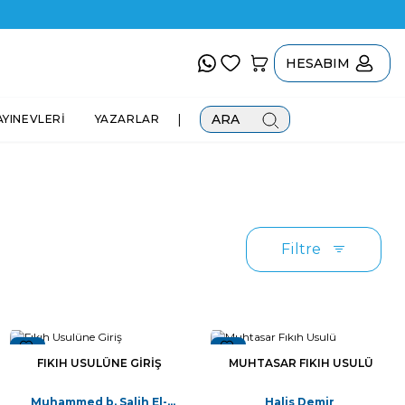
HESABIM
|
ARA
AYINEVLERİ
YAZARLAR
Filtre
Yeni
Yeni
FIKIH USULÜNE GIRIŞ
MUHTASAR FIKIH USULÜ
Muhammed b. Salih El-
Halis Demir