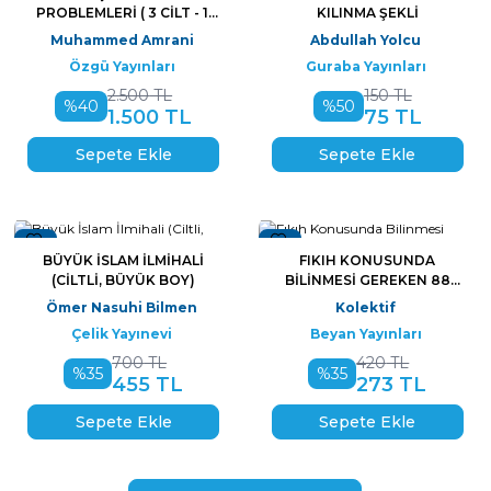
PROBLEMLERI ( 3 CILT - 1.
KILINMA ŞEKLI
HAMUR)
Muhammed Amrani
Abdullah Yolcu
Özgü Yayınları
Guraba Yayınları
2.500
TL
150
TL
%
40
%
50
1.500
TL
75
TL
Sepete Ekle
Sepete Ekle
Yeni
Yeni
BÜYÜK İSLAM İLMIHALI
FIKIH KONUSUNDA
(CILTLI, BÜYÜK BOY)
BILINMESI GEREKEN 88
SORU
Ömer Nasuhi Bilmen
Kolektif
Çelik Yayınevi
Beyan Yayınları
700
TL
420
TL
%
35
%
35
455
TL
273
TL
Sepete Ekle
Sepete Ekle