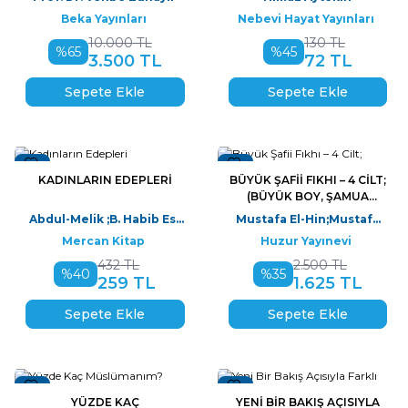
BOY)
Beka Yayınları
Nebevi Hayat Yayınları
10.000
TL
130
TL
%
65
%
45
3.500
TL
72
TL
Sepete Ekle
Sepete Ekle
Yeni
Yeni
KADINLARIN EDEPLERI
BÜYÜK ŞAFII FIKHI – 4 CILT;
(BÜYÜK BOY, ŞAMUA
KAĞIT)
Abdul-Melik ;B. Habib Es-
Mustafa El-Hin;Mustafa
Sulemi
El-Buğa;Ali Eş-Şerbeci
Mercan Kitap
Huzur Yayınevi
432
TL
2.500
TL
%
40
%
35
259
TL
1.625
TL
Sepete Ekle
Sepete Ekle
Yeni
Yeni
YÜZDE KAÇ
YENI BIR BAKIŞ AÇISIYLA