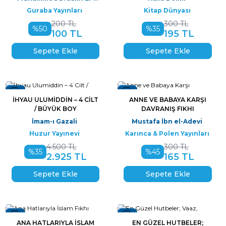
Useymîn
Guraba Yayınları
Kitap Dünyası
200
TL
300
TL
%
50
%
35
100
TL
195
TL
Sepete Ekle
Sepete Ekle
Yeni
Yeni
İHYAU ULUMIDDIN – 4 CILT
ANNE VE BABAYA KARŞI
/ BÜYÜK BOY
DAVRANIŞ FIKHI
İmam-ı Gazali
Mustafa İbn el-Adevi
Huzur Yayınevi
Karınca & Polen Yayınları
4.500
TL
300
TL
%
35
%
45
2.925
TL
165
TL
Sepete Ekle
Sepete Ekle
Yeni
Yeni
ANA HATLARIYLA İSLAM
EN GÜZEL HUTBELER;