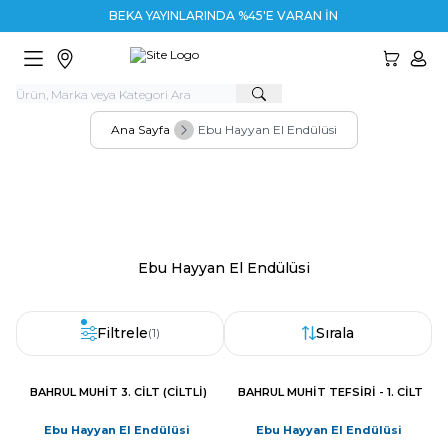
BEKA YAYINLARINDA %45'E VARAN İNDİ
HESA
Ana Sayfa
Ebu Hayyan El Endülüsi
Kırtasiye Ürünleri
Siyaset
Ebu Hayyan El Endülüsi
Filtrele
Sırala
(1)
BAHRUL MUHIT 3. CILT (CILTLI)
BAHRUL MUHIT TEFSIRI - 1. CILT
Yeni
Yeni
Ebu Hayyan El Endülüsi
Ebu Hayyan El Endülüsi