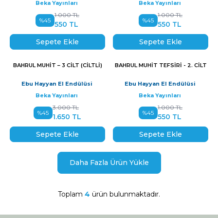
Beka Yayınları
Beka Yayınları
1.000
TL
1.000
TL
%
45
%
45
550
TL
550
TL
Sepete Ekle
Sepete Ekle
BAHRUL MUHIT – 3 CILT (CILTLI)
BAHRUL MUHIT TEFSIRI - 2. CILT
Yeni
Yeni
Ebu Hayyan El Endülüsi
Ebu Hayyan El Endülüsi
Beka Yayınları
Beka Yayınları
3.000
TL
1.000
TL
%
45
%
45
1.650
TL
550
TL
Sepete Ekle
Sepete Ekle
Daha Fazla Ürün Yükle
Toplam
4
ürün bulunmaktadır.