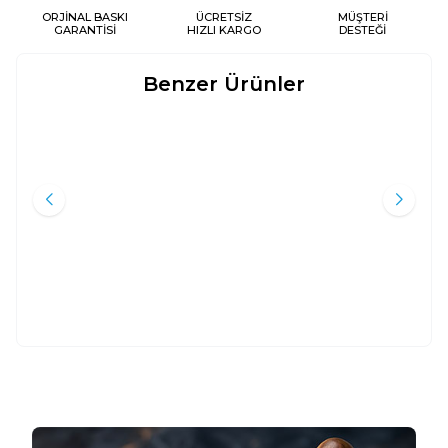
ORJİNAL BASKI
ÜCRETSİZ
MÜŞTERİ
GARANTİSİ
HIZLI KARGO
DESTEĞİ
Benzer Ürünler
ALI HAYDAR BENGI;ÖNCÜLERIN
CENNETE BILET
Yeni
Yeni
İZINDE
Yvonne Rıdley
Ferhat Özbadem
Ark Kitapları
Beka Yayınları
300
TL
100
TL
%
40
%
45
180
TL
55
TL
Sepete Ekle
Sepete Ekle