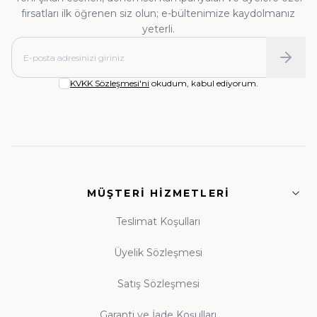
• Tefsir, Meal ve Kıraat:
Kur'an'ı anlama
fırsatları ilk öğrenen siz olun; e-bültenimize kaydolmanız
yolculuğu
yeterli.
• Hadis ve Sünnet:
Nebevî mirasın kaynakları
• İman, Akaid ve Kelam:
Sağlam itikadın
KVKK Sözleşmesi'ni
okudum, kabul ediyorum.
temelleri
• Fıkıh ve İlmihal:
Günlük hayatın dinî rehberleri
• Siyer ve Tarih:
Asr-ı Saadet'ten günümüze
MÜŞTERI HIZMETLERI
ışık
• Tasavvuf ve Dua:
Manevi dünyanızı
Teslimat Koşulları
zenginleştiren eserler
Üyelik Sözleşmesi
Satış Sözleşmesi
Guraba Yayınları, Ravza Yayınları ve Beka Yayınları
başta olmak üzere alanında güvenilir onlarca
Garanti ve İade Koşulları