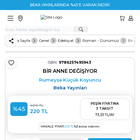
BEKA YAYINLARINDA %45'E VARAN İNDİRİM
HESA
Ana Sayfa
Genel
Edebiyat
Roman - Günümüz
Bir An
Paylaş
ISBN:
9786257495943
Favoriye Ekle
BIR ANNE DEĞIŞIYOR
Rumeysa Küçük Koyuncu
Beka Yayınları
PEŞİN FİYATINA
400
TL
%
45
3 TAKSİT
220
TL
73,33 TL/AY
HAVALE FIYATI:
213
TL
%
3
extra indirim