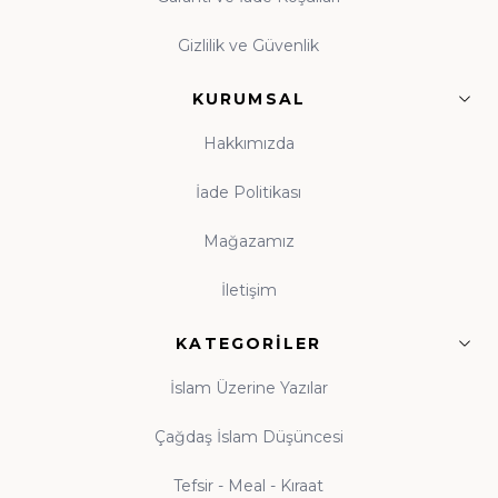
yayınevinin eserleri, orijinal baskı garantisiyle tek çatı
Gizlilik ve Güvenlik
altında toplanmıştır.
KURUMSAL
Çocuk Kitapları ve Kitap Okuma Alışkanlığı
Hakkımızda
Kitap okuma alışkanlığı, çocukluk çağında atılan
tohumun ömür boyu meyve vermesidir. Evinde
İade Politikası
kitaplık bulunan, anne babasını okurken gören çocuk,
Mağazamız
kitabı hayatının tabii bir parçası olarak benimser. Hz.
Ali'nin (r.a.) "Bana bir harf öğretenin kırk yıl kölesi
İletişim
olurum" sözü, ilme verilen kıymetin en veciz
ifadesidir. Küçük yaşlardan itibaren kitapla tanışan
KATEGORILER
nesiller yetiştirmek amacıyla hazırlanan çocuk
İslam Üzerine Yazılar
koleksiyonumuz; peygamber kıssaları ve ahlak
hikâyeleriyle donatılmıştır. Beka Kitap olarak her yaş
Çağdaş İslam Düşüncesi
grubuna uygun İslami çocuk kitapları, gençlik eserleri
Tefsir - Meal - Kıraat
ve aile kitaplığı seçkileriyle, evlere okuma kültürünü