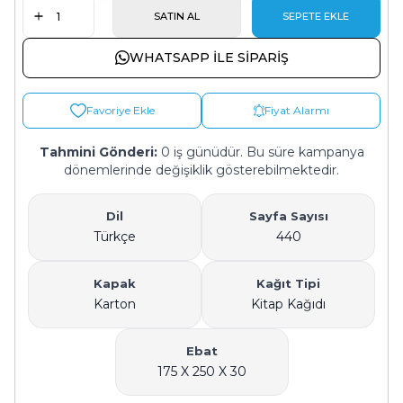
SATIN AL
SEPETE EKLE
WHATSAPP ILE SIPARIŞ
Favoriye Ekle
Fiyat Alarmı
Tahmini Gönderi:
0 iş günüdür. Bu süre kampanya
dönemlerinde değişiklik gösterebilmektedir.
Dil
Sayfa Sayısı
Türkçe
440
Kapak
Kağıt Tipi
Karton
Kitap Kağıdı
Ebat
175 X 250 X 30