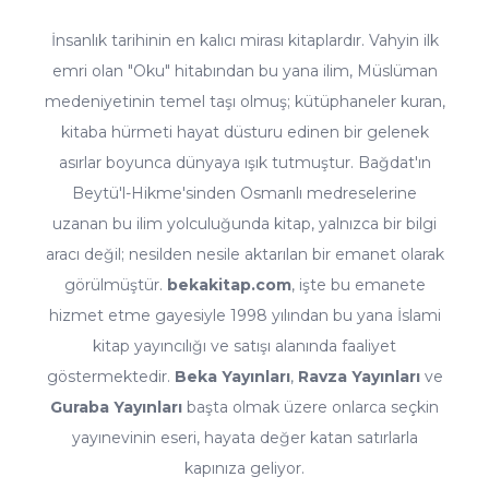
İnsanlık tarihinin en kalıcı mirası kitaplardır. Vahyin ilk
emri olan "Oku" hitabından bu yana ilim, Müslüman
medeniyetinin temel taşı olmuş; kütüphaneler kuran,
kitaba hürmeti hayat düsturu edinen bir gelenek
asırlar boyunca dünyaya ışık tutmuştur. Bağdat'ın
Beytü'l-Hikme'sinden Osmanlı medreselerine
uzanan bu ilim yolculuğunda kitap, yalnızca bir bilgi
aracı değil; nesilden nesile aktarılan bir emanet olarak
görülmüştür.
bekakitap.com
, işte bu emanete
hizmet etme gayesiyle 1998 yılından bu yana İslami
kitap yayıncılığı ve satışı alanında faaliyet
göstermektedir.
Beka Yayınları
,
Ravza Yayınları
ve
Guraba Yayınları
başta olmak üzere onlarca seçkin
yayınevinin eseri, hayata değer katan satırlarla
kapınıza geliyor.