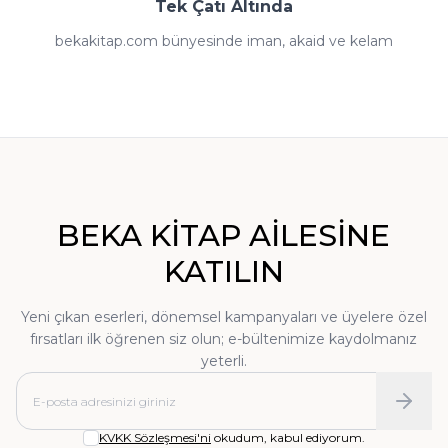
Tek Çatı Altında
bekakitap.com bünyesinde iman, akaid ve kelam
kitaplarından fıkıh ve ilmihal eserlerine; tefsir, meal ve
kıraat çalışmalarından hadis ve sünnet külliyatlarına;
siyer-i nebi ve İslam tarihi kaynaklarından tasavvuf
klasiklerine kadar İslami ilimlerin her dalında zengin
bir arşiv yer almaktadır. Dini kitaplar dışında tarih,
edebiyat, kişisel gelişim, çocuk kitapları, dil öğrenimi
BEKA KİTAP AİLESİNE
setleri ve sınavlara hazırlık kaynakları da sitemizde
KATILIN
okurların beğenisine sunulmaktadır:
Yeni çıkan eserleri, dönemsel kampanyaları ve üyelere özel
• Tefsir, Meal ve Kıraat:
Kur'an'ı anlama
fırsatları ilk öğrenen siz olun; e-bültenimize kaydolmanız
yolculuğu
yeterli.
• Hadis ve Sünnet:
Nebevî mirasın kaynakları
• İman, Akaid ve Kelam:
Sağlam itikadın
KVKK Sözleşmesi'ni
okudum, kabul ediyorum.