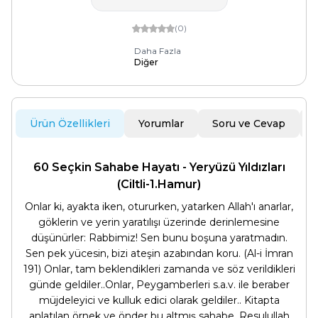
(0)
Daha Fazla
Diğer
Ürün Özellikleri
Yorumlar
Soru ve Cevap
60 Seçkin Sahabe Hayatı - Yeryüzü Yıldızları
(Ciltli-1.Hamur)
Onlar ki, ayakta iken, otururken, yatarken Allah'ı anarlar,
göklerin ve yerin yaratılışı üzerinde derinlemesine
düşünürler: Rabbimiz! Sen bunu boşuna yaratmadın.
Sen pek yücesin, bizi ateşin azabından koru. (Al-i İmran
191) Onlar, tam beklendikleri zamanda ve söz verildikleri
günde geldiler..Onlar, Peygamberleri s.a.v. ile beraber
müjdeleyici ve kulluk edici olarak geldiler.. Kitapta
anlatılan örnek ve önder bu altmış sahabe, Resulullah