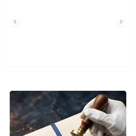
ET-TÂCÜL-CÂMI LIL-USÛL (التاج
RIYAZÜ’S SALIHIN (TERMO
Yeni
Yeni
الجامع للأصول) - 5 CILT (CILTLI)
DERI)
Mansur Ali Nasıf El-Hüseyni
İmam Nevevi
Daru'r-Ravza
Ravza Yayınları
4.000
TL
2.250
TL
%
35
%
50
2.600
TL
1.125
TL
Sepete Ekle
Sepete Ekle