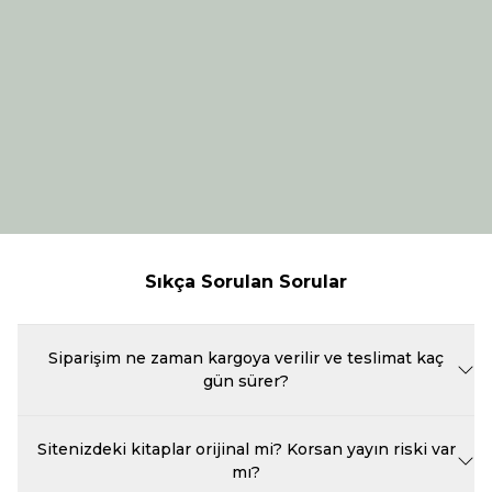
Sıkça Sorulan Sorular
Siparişim ne zaman kargoya verilir ve teslimat kaç
gün sürer?
Beka Kitap'ta verdiğiniz siparişler, ödeme onayının ardından en geç
bir iş günü içinde özenle paketlenerek kargoya teslim edilir.
Sitenizdeki kitaplar orijinal mi? Korsan yayın riski var
Kargoya verilen siparişlerin teslimat süresi, bulunduğunuz şehre ve
mı?
anlaşmalı kargo firmasının yoğunluğuna göre genellikle 1 ile 3 iş