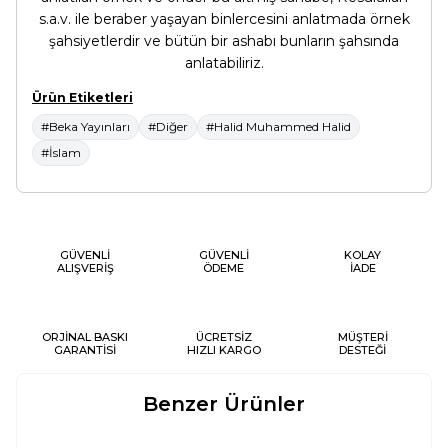
s.a.v. ile beraber yaşayan binlercesini anlatmada örnek
şahsiyetlerdir ve bütün bir ashabı bunların şahsında
anlatabiliriz.
Ürün Etiketleri
#Beka Yayınları
#Diğer
#Halid Muhammed Halid
#İslam
GÜVENLİ
GÜVENLİ
KOLAY
ALIŞVERİŞ
ÖDEME
İADE
ORJİNAL BASKI
ÜCRETSİZ
MÜŞTERİ
GARANTİSİ
HIZLI KARGO
DESTEĞİ
Benzer Ürünler