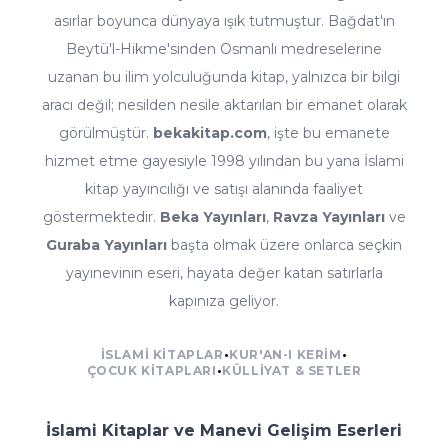
asırlar boyunca dünyaya ışık tutmuştur. Bağdat'ın
Beytü'l-Hikme'sinden Osmanlı medreselerine
uzanan bu ilim yolculuğunda kitap, yalnızca bir bilgi
aracı değil; nesilden nesile aktarılan bir emanet olarak
görülmüştür.
bekakitap.com
, işte bu emanete
hizmet etme gayesiyle 1998 yılından bu yana İslami
kitap yayıncılığı ve satışı alanında faaliyet
göstermektedir.
Beka Yayınları
,
Ravza Yayınları
ve
Guraba Yayınları
başta olmak üzere onlarca seçkin
yayınevinin eseri, hayata değer katan satırlarla
kapınıza geliyor.
İSLAMI KITAPLAR
•
KUR'AN-I KERIM
•
ÇOCUK KITAPLARI
•
KÜLLIYAT & SETLER
İslami Kitaplar ve Manevi Gelişim Eserleri