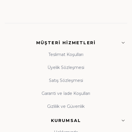
temelleri
• Fıkıh ve İlmihal:
Günlük hayatın dinî rehberleri
• Siyer ve Tarih:
Asr-ı Saadet'ten günümüze
MÜŞTERI HIZMETLERI
ışık
• Tasavvuf ve Dua:
Manevi dünyanızı
Teslimat Koşulları
zenginleştiren eserler
Üyelik Sözleşmesi
Satış Sözleşmesi
Guraba Yayınları, Ravza Yayınları ve Beka Yayınları
başta olmak üzere alanında güvenilir onlarca
Garanti ve İade Koşulları
yayınevinin eserleri, orijinal baskı garantisiyle tek çatı
Gizlilik ve Güvenlik
altında toplanmıştır.
KURUMSAL
Çocuk Kitapları ve Kitap Okuma Alışkanlığı