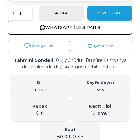
SATIN AL
SEPETE EKLE
WHATSAPP ILE SIPARIŞ
Favoriye Ekle
Fiyat Alarmı
Tahmini Gönderi:
0 iş günüdür. Bu süre kampanya
dönemlerinde değişiklik gösterebilmektedir.
Dil
Sayfa Sayısı
Türkçe
543
Kapak
Kağıt Tipi
Ciltli
1.Hamur
Ebat
80 X 120 X 5