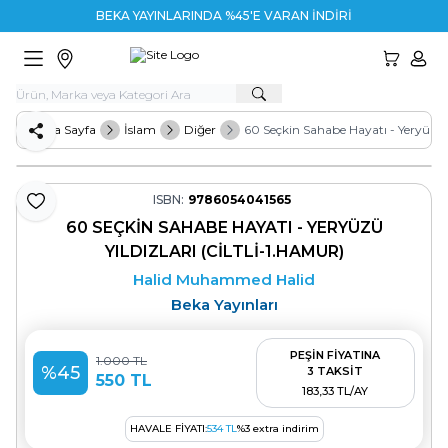
BEKA YAYINLARINDA %45'E VARAN İNDİRİM
HESA
Ana Sayfa
İslam
Diğer
60 Seçkin Sahabe Hayatı - Yeryüzü Yı
Paylaş
ISBN:
9786054041565
Favoriye Ekle
60 SEÇKIN SAHABE HAYATI - YERYÜZÜ
YILDIZLARI (CILTLI-1.HAMUR)
Halid Muhammed Halid
Beka Yayınları
PEŞİN FİYATINA
1.000
TL
%
45
3 TAKSİT
550
TL
183,33 TL/AY
HAVALE FIYATI:
534
TL
%
3
extra indirim