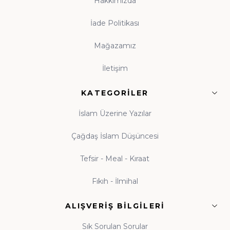
Hakkımızda
Kitap okuma alışkanlığı, çocukluk çağında atılan
tohumun ömür boyu meyve vermesidir. Evinde
İade Politikası
kitaplık bulunan, anne babasını okurken gören çocuk,
Mağazamız
kitabı hayatının tabii bir parçası olarak benimser. Hz.
Ali'nin (r.a.) "Bana bir harf öğretenin kırk yıl kölesi
İletişim
olurum" sözü, ilme verilen kıymetin en veciz
ifadesidir. Küçük yaşlardan itibaren kitapla tanışan
KATEGORILER
nesiller yetiştirmek amacıyla hazırlanan çocuk
İslam Üzerine Yazılar
koleksiyonumuz; peygamber kıssaları ve ahlak
hikâyeleriyle donatılmıştır. Beka Kitap olarak her yaş
Çağdaş İslam Düşüncesi
grubuna uygun İslami çocuk kitapları, gençlik eserleri
Tefsir - Meal - Kıraat
ve aile kitaplığı seçkileriyle, evlere okuma kültürünü
taşımayı görev biliyoruz. Tekli eserlerden
kapsamlı
Fıkıh - İlmihal
külliyat setlerine
kadar her bütçeye uygun kitap
modelleri, yeni çıkanlar ve özel yayınlar Beka Kitap'ta
ALIŞVERIŞ BILGILERI
okuyucularıyla buluşmaktadır. Çocuğunuza
Sık Sorulan Sorular