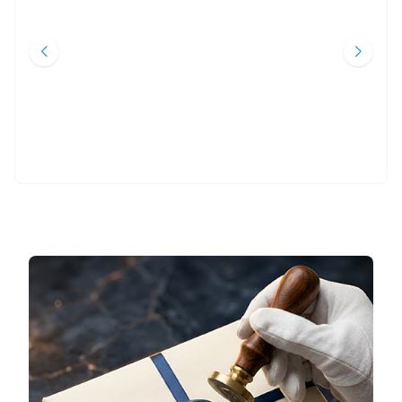
SANSÜRSÜZ TARIHI
Abdurrahman Dilipak
Seyfi Say
Kayıt Yayınları
İslâmbol Yayınları
490
TL
400
TL
%
35
%
50
319
TL
200
TL
Sepete Ekle
Sepete Ekle