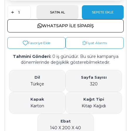
SATIN AL
SEPETE EKLE
WHATSAPP ILE SIPARIŞ
Favoriye Ekle
Fiyat Alarmı
Tahmini Gönderi:
0 iş günüdür. Bu süre kampanya
dönemlerinde değişiklik gösterebilmektedir.
Dil
Sayfa Sayısı
Türkçe
320
Kapak
Kağıt Tipi
Karton
Kitap Kağıdı
Ebat
140 X 200 X 40