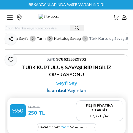
BEKA YAYINLARINDA %45'E VARAN İNDİRİM
HESA
Ana Sayfa
Tarih
Kurtuluş Savaşı
Türk Kurtuluş Savaşı;Bir
Paylaş
ISBN:
9786255529732
Favoriye Ekle
TÜRK KURTULUŞ SAVAŞI;BIR İNGILIZ
OPERASYONU
Seyfi Say
İslâmbol Yayınları
PEŞİN FİYATINA
500
TL
%
50
3 TAKSİT
250
TL
83,33 TL/AY
HAVALE FIYATI:
243
TL
%
3
extra indirim