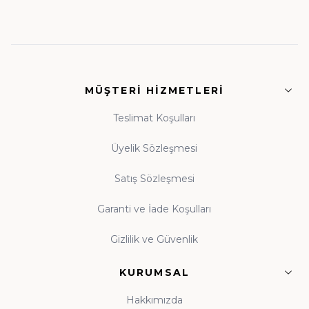
• Fıkıh ve İlmihal:
Günlük hayatın dinî rehberleri
• Siyer ve Tarih:
Asr-ı Saadet'ten günümüze
MÜŞTERI HIZMETLERI
ışık
• Tasavvuf ve Dua:
Manevi dünyanızı
Teslimat Koşulları
zenginleştiren eserler
Üyelik Sözleşmesi
Satış Sözleşmesi
Guraba Yayınları, Ravza Yayınları ve Beka Yayınları
başta olmak üzere alanında güvenilir onlarca
Garanti ve İade Koşulları
yayınevinin eserleri, orijinal baskı garantisiyle tek çatı
Gizlilik ve Güvenlik
altında toplanmıştır.
KURUMSAL
Çocuk Kitapları ve Kitap Okuma Alışkanlığı
Hakkımızda
Kitap okuma alışkanlığı, çocukluk çağında atılan