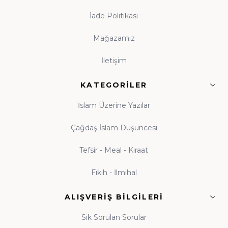
tohumun ömür boyu meyve vermesidir. Evinde
İade Politikası
kitaplık bulunan, anne babasını okurken gören çocuk,
Mağazamız
kitabı hayatının tabii bir parçası olarak benimser. Hz.
Ali'nin (r.a.) "Bana bir harf öğretenin kırk yıl kölesi
İletişim
olurum" sözü, ilme verilen kıymetin en veciz
ifadesidir. Küçük yaşlardan itibaren kitapla tanışan
KATEGORILER
nesiller yetiştirmek amacıyla hazırlanan çocuk
İslam Üzerine Yazılar
koleksiyonumuz; peygamber kıssaları ve ahlak
hikâyeleriyle donatılmıştır. Beka Kitap olarak her yaş
Çağdaş İslam Düşüncesi
grubuna uygun İslami çocuk kitapları, gençlik eserleri
Tefsir - Meal - Kıraat
ve aile kitaplığı seçkileriyle, evlere okuma kültürünü
taşımayı görev biliyoruz. Tekli eserlerden
kapsamlı
Fıkıh - İlmihal
külliyat setlerine
kadar her bütçeye uygun kitap
modelleri, yeni çıkanlar ve özel yayınlar Beka Kitap'ta
ALIŞVERIŞ BILGILERI
okuyucularıyla buluşmaktadır. Çocuğunuza
Sık Sorulan Sorular
alacağınız her kitap, onun zihin ve gönül dünyasına