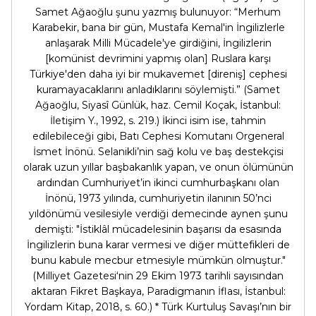
Samet Ağaoğlu şunu yazmış bulunuyor: “Merhum
Karabekir, bana bir gün, Mustafa Kemal'in İngilizlerle
anlaşarak Milli Mücadele'ye girdiğini, İngilizlerin
[komünist devrimini yapmış olan] Ruslara karşı
Türkiye'den daha iyi bir mukavemet [direniş] cephesi
kuramayacaklarını anladıklarını söylemişti.” (Samet
Ağaoğlu, Siyasî Günlük, haz. Cemil Koçak, İstanbul:
İletişim Y., 1992, s. 219.) İkinci isim ise, tahmin
edilebileceği gibi, Batı Cephesi Komutanı Orgeneral
İsmet İnönü. Selanikli’nin sağ kolu ve baş destekçisi
olarak uzun yıllar başbakanlık yapan, ve onun ölümünün
ardından Cumhuriyet’in ikinci cumhurbaşkanı olan
İnönü, 1973 yılında, cumhuriyetin ilanının 50’nci
yıldönümü vesilesiyle verdiği demecinde aynen şunu
demişti: "İstiklâl mücadelesinin başarısı da esasında
İngilizlerin buna karar vermesi ve diğer müttefikleri de
bunu kabule mecbur etmesiyle mümkün olmuştur."
(Milliyet Gazetesi‘nin 29 Ekim 1973 tarihli sayısından
aktaran Fikret Başkaya, Paradigmanın İflası, İstanbul:
Yordam Kitap, 2018, s. 60.) * Türk Kurtuluş Savaşı’nın bir