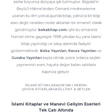
asırlar boyunca dünyaya ışık tutmuştur. Bağdat'ın
Beytü'l-Hikme'sinden Osmanlı medreselerine
uzanan bu ilim yolculuğunda kitap, yalnızca bir bilgi
aracı değil; nesilden nesile aktarılan bir emanet olarak
görülmüştür.
bekakitap.com
, işte bu emanete
hizmet etme gayesiyle 1998 yılından bu yana İslami
kitap yayıncılığı ve satışı alanında faaliyet
göstermektedir.
Beka Yayınları
,
Ravza Yayınları
ve
Guraba Yayınları
başta olmak üzere onlarca seçkin
yayınevinin eseri, hayata değer katan satırlarla
kapınıza geliyor.
İSLAMI KITAPLAR
•
KUR'AN-I KERIM
•
ÇOCUK KITAPLARI
•
KÜLLIYAT & SETLER
İslami Kitaplar ve Manevi Gelişim Eserleri
Tek Çatı Altında