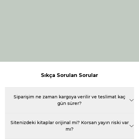
Sıkça Sorulan Sorular
Siparişim ne zaman kargoya verilir ve teslimat kaç
gün sürer?
Beka Kitap'ta verdiğiniz siparişler, ödeme onayının ardından en geç
bir iş günü içinde özenle paketlenerek kargoya teslim edilir.
Sitenizdeki kitaplar orijinal mi? Korsan yayın riski var
Kargoya verilen siparişlerin teslimat süresi, bulunduğunuz şehre ve
mı?
anlaşmalı kargo firmasının yoğunluğuna göre genellikle 1 ile 3 iş
günü arasında değişmektedir. Hafta sonu veya resmî tatil