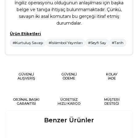
İngiliz operasyonu olduğunun anlaşılması için başka
belge ve tanığa ihtiyaç bulunmamaktadır. Çünkü,
savaşın iki asal komutanı bu gerçeği itiraf etmiş
durumdalar.
Ürün Etiketleri
#Kurtuluş Savaşı
#İslâmbol Yayınları
#Seyfi Say
#Tarih
GÜVENLİ
GÜVENLİ
KOLAY
ALIŞVERİŞ
ÖDEME
İADE
ORJİNAL BASKI
ÜCRETSİZ
MÜŞTERİ
GARANTİSİ
HIZLI KARGO
DESTEĞİ
Benzer Ürünler
KURTULUŞ SAVAŞININ
CUMHURIYETE GIDEN YOL
Yeni
Yeni